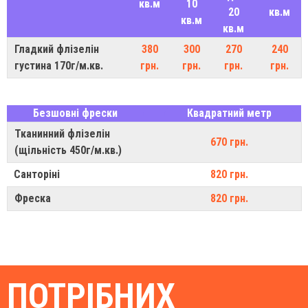
кв.м
10
20
кв.м
кв.м
кв.м
Гладкий флізелін
380
300
270
240
густина 170г/м.кв.
грн.
грн.
грн.
грн.
Безшовні фрески
Квадратний метр
Тканинний флізелін
670 грн.
(щільність 450г/м.кв.)
Санторіні
820 грн.
Фреска
820 грн.
ПОТРІБНИХ