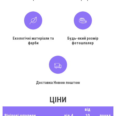
Екологічні матеріали та
Будь-який розмір
фарби
фотошпалер
Доставка Новою поштою
ЦІНИ
від
Вінілові шпалери
від 4
10
понад