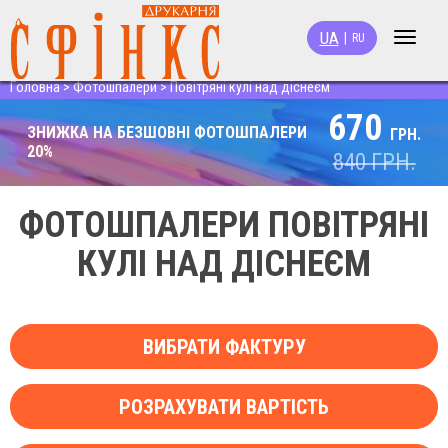
UA
|
RU
Toggle
navigat
Головна
>
Фотошпалери
>
Повітряні кулі над діснеєм
670
ЗНИЖКА НА БЕЗШОВНІ ФОТОШПАЛЕРИ
ГРН.
20%
840
ГРН.
ФОТОШПАЛЕРИ ПОВІТРЯНІ
КУЛІ НАД ДІСНЕЄМ
ВИБРАТИ ФАКТУРУ
РОЗРАХУВАТИ ВАРТІСТЬ