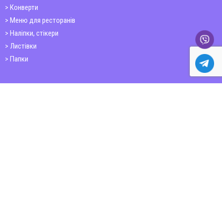
Конверти
Меню для ресторанів
Наліпки, стікери
Листівки
Папки
Друк книг
Плакати
Пластикові картки
ШИРОКОФОРМАТНИЙ ДРУК