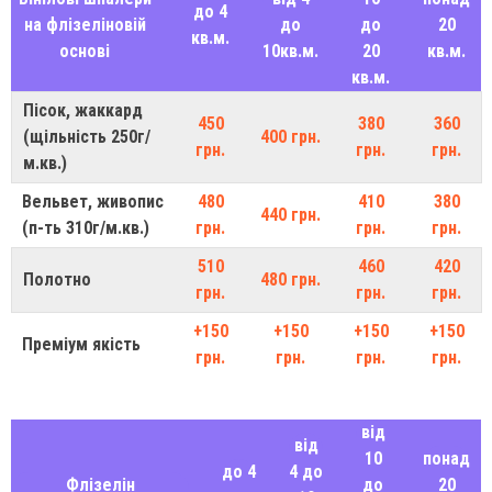
до 4
на флізеліновій
до
до
20
кв.м.
основі
10кв.м.
20
кв.м.
кв.м.
Пісок, жаккард
450
380
360
(щільність 250г/
400 грн.
грн.
грн.
грн.
м.кв.)
Вельвет, живопис
480
410
380
440 грн.
(п-ть 310г/м.кв.)
грн.
грн.
грн.
510
460
420
Полотно
480 грн.
грн.
грн.
грн.
+150
+150
+150
+150
Преміум якість
грн.
грн.
грн.
грн.
від
від
10
понад
до 4
4 до
Флізелін
до
20