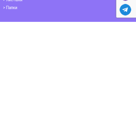
Папки
Друк книг
Плакати
Пластикові картки
ШИРОКОФОРМАТНИЙ ДРУК
Друк на фотошпалерах
Полотно
Самоклеюча плівка
Банер