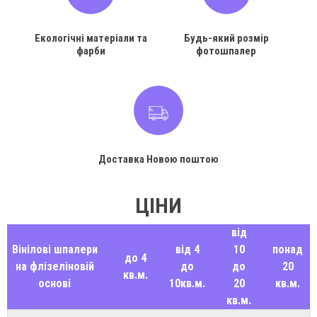
Екологічні матеріали та
Будь-який розмір
фарби
фотошпалер
Доставка Новою поштою
ЦІНИ
від
Вінілові шпалери
від 4
10
понад
до 4
на флізеліновій
до
до
20
кв.м.
основі
10кв.м.
20
кв.м.
кв.м.