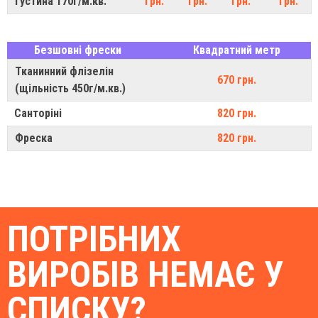
густина 170г/м.кв.
грн.
грн.
грн.
грн.
Безшовні фрески
Квадратний метр
Тканинний флізелін
670 грн.
(щільність 450г/м.кв.)
Санторіні
820 грн.
Фреска
820 грн.
ПОТРІБНИХ
ВИРОБІВ НЕМАЄ У
СПИСКУ?