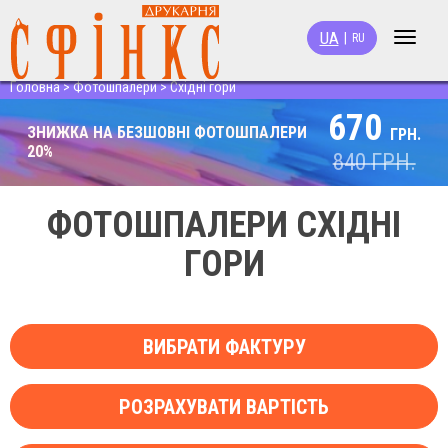
UA
|
RU
Toggle
navigat
Головна
>
Фотошпалери
>
Східні гори
670
ЗНИЖКА НА БЕЗШОВНІ ФОТОШПАЛЕРИ
ГРН.
20%
840
ГРН.
ФОТОШПАЛЕРИ СХІДНІ
ГОРИ
ВИБРАТИ ФАКТУРУ
РОЗРАХУВАТИ ВАРТІСТЬ