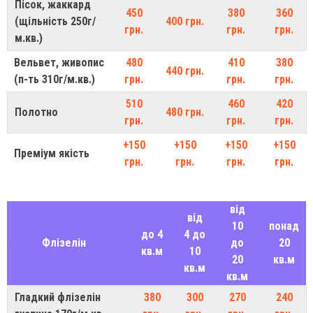
Пісок, жаккард
450
380
360
(щільність 250г/
400 грн.
грн.
грн.
грн.
м.кв.)
Вельвет, живопис
480
410
380
440 грн.
(п-ть 310г/м.кв.)
грн.
грн.
грн.
510
460
420
Полотно
480 грн.
грн.
грн.
грн.
+150
+150
+150
+150
Преміум якість
грн.
грн.
грн.
грн.
від
від
10
понад
до 4
4 до
Флізелін
до
20
кв.м
10
20
кв.м
кв.м
кв.м
Гладкий флізелін
380
300
270
240