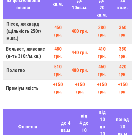
на флізеліновій
до
до
20
кв.м.
основі
10кв.м.
20
кв.м.
кв.м.
Пісок, жаккард
450
380
360
(щільність 250г/
400 грн.
грн.
грн.
грн.
м.кв.)
Вельвет, живопис
480
410
380
440 грн.
(п-ть 310г/м.кв.)
грн.
грн.
грн.
510
460
420
Полотно
480 грн.
грн.
грн.
грн.
+150
+150
+150
+150
Преміум якість
грн.
грн.
грн.
грн.
від
від
10
понад
до 4
4 до
Флізелін
до
20
кв.м
10
20
кв.м