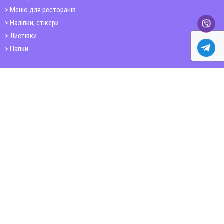
Меню для ресторанів
Наліпки, стікери
Листівки
Папки
Друк книг
Плакати
Пластикові картки
ШИРОКОФОРМАТНИЙ ДРУК
Друк на фотошпалерах