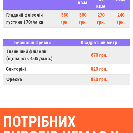
кв.м
кв.м
Гладкий флізелін
380
300
270
240
густина 170г/м.кв.
грн.
грн.
грн.
грн.
Безшовні фрески
Квадратний метр
Тканинний флізелін
670 грн.
(щільність 450г/м.кв.)
Санторіні
820 грн.
Фреска
820 грн.
ПОТРІБНИХ