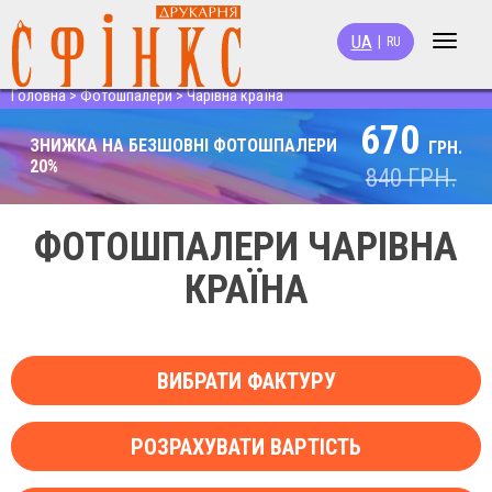
UA
|
RU
Toggle
navigat
Головна
>
Фотошпалери
>
Чарівна країна
670
ЗНИЖКА НА БЕЗШОВНІ ФОТОШПАЛЕРИ
ГРН.
20%
840
ГРН.
ФОТОШПАЛЕРИ ЧАРІВНА
КРАЇНА
ВИБРАТИ ФАКТУРУ
РОЗРАХУВАТИ ВАРТІСТЬ