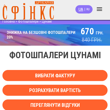
UA
|
RU
Toggle
navigat
Головна
>
Фотошпалери
>
Цунамі
670
ЗНИЖКА НА БЕЗШОВНІ ФОТОШПАЛЕРИ
ГРН.
20%
840
ГРН.
ФОТОШПАЛЕРИ ЦУНАМІ
ВИБРАТИ ФАКТУРУ
РОЗРАХУВАТИ ВАРТІСТЬ
ПЕРЕГЛЯНУТИ ВІДГУКИ