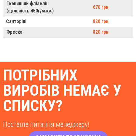
Тканинний флізелін
670 грн.
(щільність 450г/м.кв.)
Санторіні
820 грн.
Фреска
820 грн.
ПОТРІБНИХ
ВИРОБІВ НЕМАЄ У
СПИСКУ?
Поставте питання менеджеру!