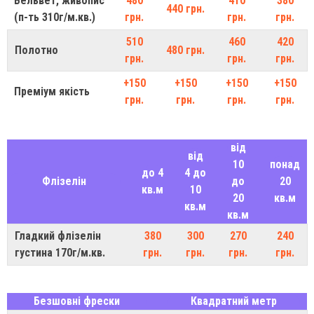
Вельвет, живопис
480
410
380
440 грн.
(п-ть 310г/м.кв.)
грн.
грн.
грн.
510
460
420
Полотно
480 грн.
грн.
грн.
грн.
+150
+150
+150
+150
Преміум якість
грн.
грн.
грн.
грн.
від
від
10
понад
до 4
4 до
Флізелін
до
20
кв.м
10
20
кв.м
кв.м
кв.м
Гладкий флізелін
380
300
270
240
густина 170г/м.кв.
грн.
грн.
грн.
грн.
Безшовні фрески
Квадратний метр