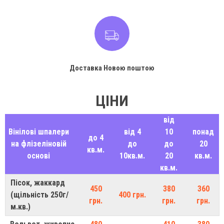
Доставка Новою поштою
ЦІНИ
від
Вінілові шпалери
від 4
10
понад
до 4
на флізеліновій
до
до
20
кв.м.
основі
10кв.м.
20
кв.м.
кв.м.
Пісок, жаккард
450
380
360
(щільність 250г/
400 грн.
грн.
грн.
грн.
м.кв.)