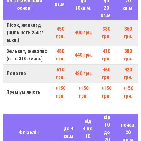
на флізеліновій
до
до
20
кв.м.
основі
10кв.м.
20
кв.м.
кв.м.
Пісок, жаккард
450
380
360
(щільність 250г/
400 грн.
грн.
грн.
грн.
м.кв.)
Вельвет, живопис
480
410
380
440 грн.
(п-ть 310г/м.кв.)
грн.
грн.
грн.
510
460
420
Полотно
480 грн.
грн.
грн.
грн.
+150
+150
+150
+150
Преміум якість
грн.
грн.
грн.
грн.
від
від
10
понад
до 4
4 до
Флізелін
до
20
кв.м
10
20
кв.м