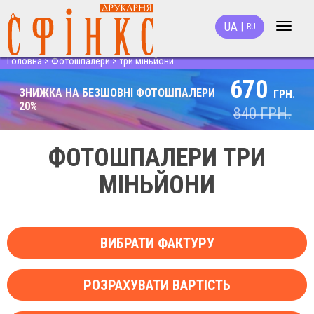
UA
|
RU
Toggle
navigat
Головна
>
Фотошпалери
>
три міньйони
670
ЗНИЖКА НА БЕЗШОВНІ ФОТОШПАЛЕРИ
ГРН.
20%
840
ГРН.
ФОТОШПАЛЕРИ ТРИ
МІНЬЙОНИ
ВИБРАТИ ФАКТУРУ
РОЗРАХУВАТИ ВАРТІСТЬ