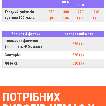
кв.м
кв.м
Гладкий флізелін
380
300
270
240
густина 170г/м.кв.
грн.
грн.
грн.
грн.
Безшовні фрески
Квадратний метр
Тканинний флізелін
670 грн.
(щільність 450г/м.кв.)
Санторіні
820 грн.
Фреска
820 грн.
ПОТРІБНИХ