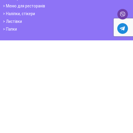
Меню для ресторанів
Наліпки, стікери
Листівки
Папки
Друк книг
Плакати
Пластикові картки
ШИРОКОФОРМАТНИЙ ДРУК
Друк на фотошпалерах