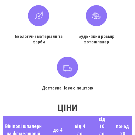
Екологічні матеріали та
Будь-який розмір
фарби
фотошпалер
Доставка Новою поштою
ЦІНИ
від
Вінілові шпалери
від 4
10
понад
до 4
на флізеліновій
до
до
20