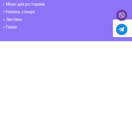
Меню для ресторанів
Наліпки, стікери
Листівки
Папки
Друк книг
Плакати
Пластикові картки
ШИРОКОФОРМАТНИЙ ДРУК
Друк на фотошпалерах
Полотно