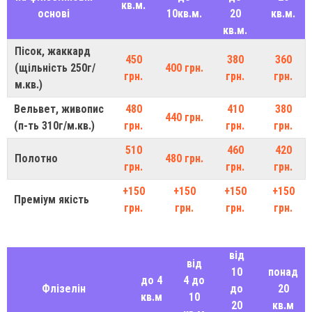
кв.м.
основі
10кв.м.
20
кв.м.
кв.м.
Пісок, жаккард
450
380
360
(щільність 250г/
400 грн.
грн.
грн.
грн.
м.кв.)
Вельвет, живопис
480
410
380
440 грн.
(п-ть 310г/м.кв.)
грн.
грн.
грн.
510
460
420
Полотно
480 грн.
грн.
грн.
грн.
+150
+150
+150
+150
Преміум якість
грн.
грн.
грн.
грн.
від
від
10
понад
до 4
4 до
Флізелін
до
20
кв.м
10
20
кв.м