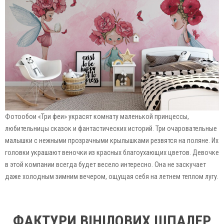
Фотообои «Три феи» украсят комнату маленькой принцессы,
любительницы сказок и фантастических историй. Три очаровательные
малышки с нежными прозрачными крылышками резвятся на поляне. Их
головки украшают веночки из красных благоухающих цветов. Девочке
в этой компании всегда будет весело интересно. Она не заскучает
даже холодным зимним вечером, ощущая себя на летнем теплом лугу.
ФАКТУРИ ВІНІЛОВИХ ШПАЛЕР