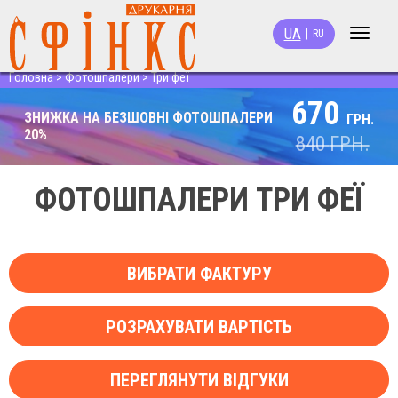
UA
|
RU
Toggle
navigat
Головна
>
Фотошпалери
>
Три феї
670
ЗНИЖКА НА БЕЗШОВНІ ФОТОШПАЛЕРИ
ГРН.
20%
840
ГРН.
ФОТОШПАЛЕРИ ТРИ ФЕЇ
ВИБРАТИ ФАКТУРУ
РОЗРАХУВАТИ ВАРТІСТЬ
ПЕРЕГЛЯНУТИ ВІДГУКИ