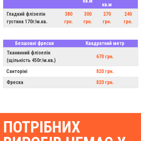
кв.м
кв.м
Гладкий флізелін
380
300
270
240
густина 170г/м.кв.
грн.
грн.
грн.
грн.
Безшовні фрески
Квадратний метр
Тканинний флізелін
670 грн.
(щільність 450г/м.кв.)
Санторіні
820 грн.
Фреска
820 грн.
ПОТРІБНИХ