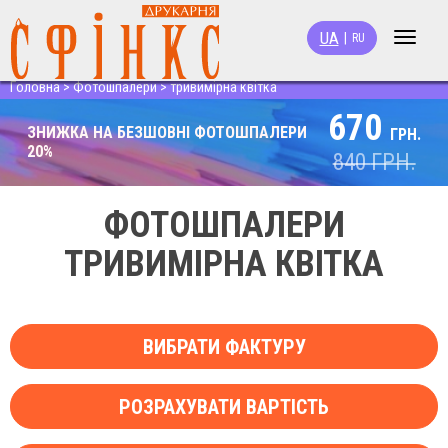
UA
|
RU
Toggle
navigat
Головна
>
Фотошпалери
>
тривимірна квітка
670
ЗНИЖКА НА БЕЗШОВНІ ФОТОШПАЛЕРИ
ГРН.
20%
840
ГРН.
ФОТОШПАЛЕРИ
ТРИВИМІРНА КВІТКА
ВИБРАТИ ФАКТУРУ
РОЗРАХУВАТИ ВАРТІСТЬ