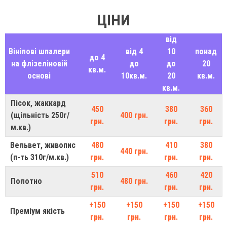
ЦІНИ
від
Вінілові шпалери
від 4
10
понад
до 4
на флізеліновій
до
до
20
кв.м.
основі
10кв.м.
20
кв.м.
кв.м.
Пісок, жаккард
450
380
360
(щільність 250г/
400 грн.
грн.
грн.
грн.
м.кв.)
Вельвет, живопис
480
410
380
440 грн.
(п-ть 310г/м.кв.)
грн.
грн.
грн.
510
460
420
Полотно
480 грн.
грн.
грн.
грн.
+150
+150
+150
+150
Преміум якість
грн.
грн.
грн.
грн.