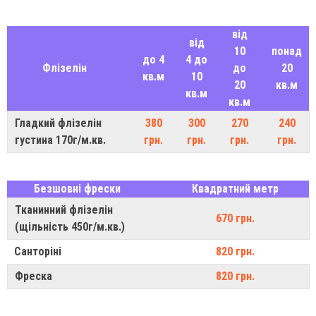
від
від
10
понад
до 4
4 до
Флізелін
до
20
кв.м
10
20
кв.м
кв.м
кв.м
Гладкий флізелін
380
300
270
240
густина 170г/м.кв.
грн.
грн.
грн.
грн.
Безшовні фрески
Квадратний метр
Тканинний флізелін
670 грн.
(щільність 450г/м.кв.)
Санторіні
820 грн.
Фреска
820 грн.