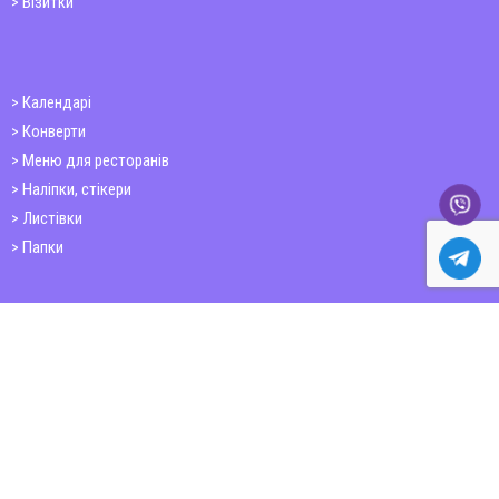
Візитки
Календарі
Конверти
Меню для ресторанів
Наліпки, стікери
Листівки
Папки
Друк книг
Плакати
Пластикові картки