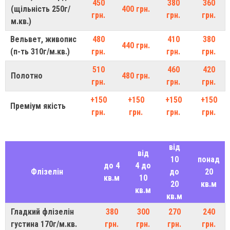
450
380
360
(щільність 250г/
400 грн.
грн.
грн.
грн.
м.кв.)
Вельвет, живопис
480
410
380
440 грн.
(п-ть 310г/м.кв.)
грн.
грн.
грн.
510
460
420
Полотно
480 грн.
грн.
грн.
грн.
+150
+150
+150
+150
Преміум якість
грн.
грн.
грн.
грн.
від
від
10
понад
до 4
4 до
Флізелін
до
20
кв.м
10
20
кв.м
кв.м
кв.м
Гладкий флізелін
380
300
270
240
густина 170г/м.кв.
грн.
грн.
грн.
грн.