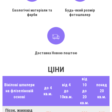
Екологічні матеріали та
Будь-який розмір
фарби
фотошпалер
Доставка Новою поштою
ЦІНИ
від
Вінілові шпалери
від 4
10
понад
до 4
на флізеліновій
до
до
20
кв.м.
основі
10кв.м.
20
кв.м.
кв.м.
Пісок, жаккард