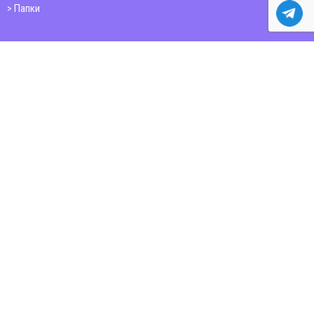
Папки
Друк книг
Плакати
Пластикові картки
ШИРОКОФОРМАТНИЙ ДРУК
Друк на фотошпалерах
Полотно
Самоклеюча плівка
Банер
Папір citylight, постери, мапи