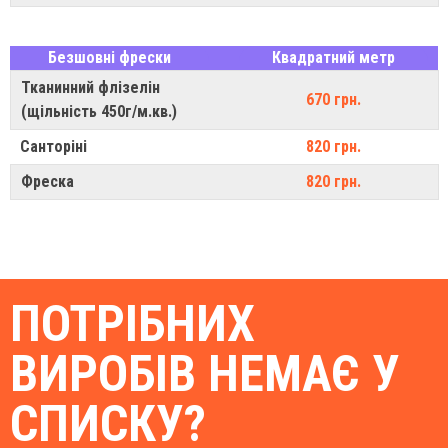
Безшовні фрески
Квадратний метр
Тканинний флізелін
670 грн.
(щільність 450г/м.кв.)
Санторіні
820 грн.
Фреска
820 грн.
ПОТРІБНИХ
ВИРОБІВ НЕМАЄ У
СПИСКУ?