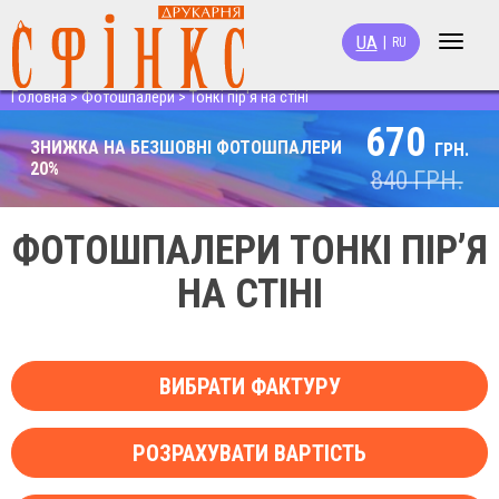
UA
|
RU
Toggle
navigat
Головна
>
Фотошпалери
>
Тонкі пір'я на стіні
670
ЗНИЖКА НА БЕЗШОВНІ ФОТОШПАЛЕРИ
ГРН.
20%
840
ГРН.
ФОТОШПАЛЕРИ ТОНКІ ПІР’Я
НА СТІНІ
ВИБРАТИ ФАКТУРУ
РОЗРАХУВАТИ ВАРТІСТЬ