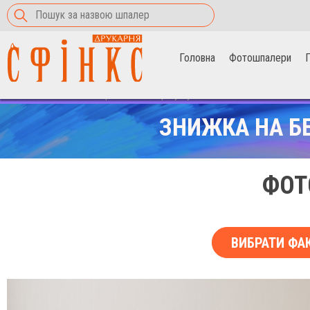
Головна
Фотошпалери
П
Головна
>
Фотошпалери
>
Темні гори у тумані
ЗНИЖКА НА Б
ФОТ
ВИБРАТИ ФА