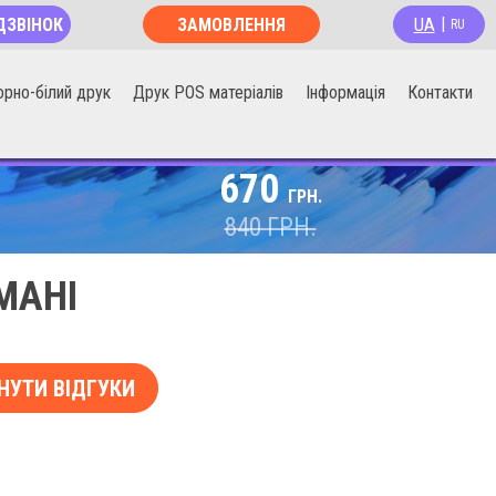
UA
ДЗВІНОК
ЗАМОВЛЕННЯ
|
RU
ОНЛАЙН
орно-білий друк
Друк POS матеріалів
Інформація
Контакти
670
ГРН.
840
ГРН.
МАНІ
НУТИ ВІДГУКИ