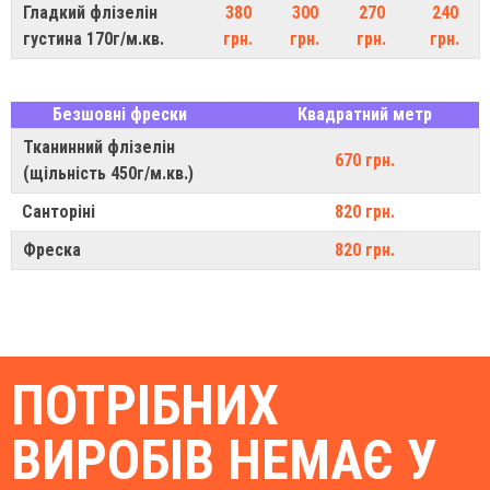
Гладкий флізелін
380
300
270
240
густина 170г/м.кв.
грн.
грн.
грн.
грн.
Безшовні фрески
Квадратний метр
Тканинний флізелін
670 грн.
(щільність 450г/м.кв.)
Санторіні
820 грн.
Фреска
820 грн.
ПОТРІБНИХ
ВИРОБІВ НЕМАЄ У