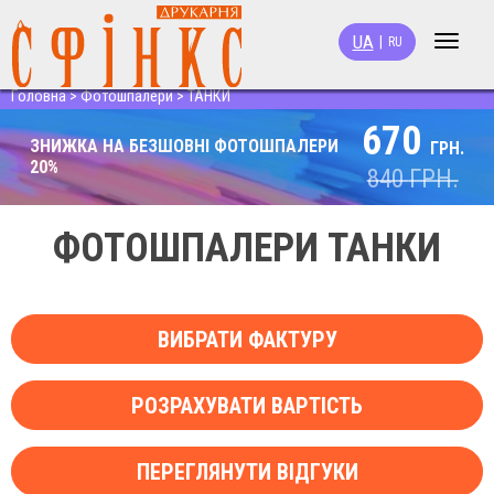
UA
|
RU
Toggle
navigat
Головна
>
Фотошпалери
>
ТАНКИ
670
ЗНИЖКА НА БЕЗШОВНІ ФОТОШПАЛЕРИ
ГРН.
20%
840
ГРН.
ФОТОШПАЛЕРИ ТАНКИ
ВИБРАТИ ФАКТУРУ
РОЗРАХУВАТИ ВАРТІСТЬ
ПЕРЕГЛЯНУТИ ВІДГУКИ