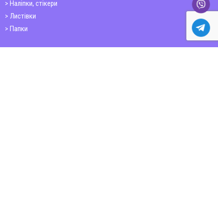
Наліпки, стікери
Листівки
Папки
Друк книг
Плакати
Пластикові картки
ШИРОКОФОРМАТНИЙ ДРУК
Друк на фотошпалерах
Полотно
Самоклеюча плівка