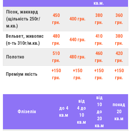
кв.м.
Пісок, жаккард
450
380
360
(щільність 250г/
400 грн.
грн.
грн.
грн.
м.кв.)
Вельвет, живопис
480
410
380
440 грн.
(п-ть 310г/м.кв.)
грн.
грн.
грн.
510
460
420
Полотно
480 грн.
грн.
грн.
грн.
+150
+150
+150
+150
Преміум якість
грн.
грн.
грн.
грн.
від
від
10
понад
до 4
4 до
Флізелін
до
20
кв.м
10
20
кв.м
кв.м
кв.м