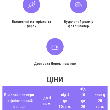
Екологічні матеріали та
Будь-який розмір
фарби
фотошпалер
Доставка Новою поштою
ЦІНИ
від
Вінілові шпалери
від 4
10
понад
до 4
на флізеліновій
до
до
20
кв.м.
основі
10кв.м.
20
кв.м.