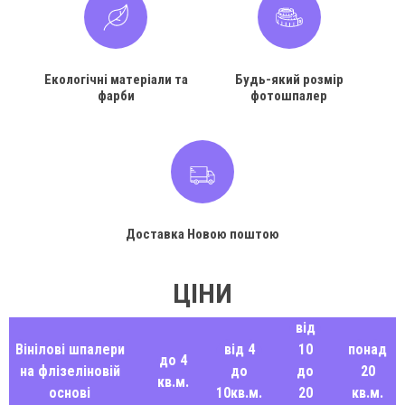
Екологічні матеріали та
Будь-який розмір
фарби
фотошпалер
Доставка Новою поштою
ЦІНИ
від
Вінілові шпалери
від 4
10
понад
до 4
на флізеліновій
до
до
20
кв.м.
основі
10кв.м.
20
кв.м.