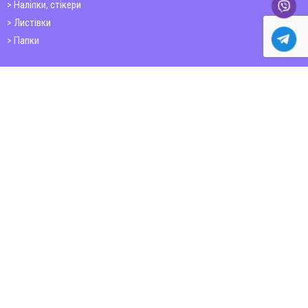
Наліпки, стікери
Листівки
Папки
Друк книг
Плакати
Пластикові картки
ШИРОКОФОРМАТНИЙ ДРУК
Друк на фотошпалерах
Полотно
Самоклеюча плівка