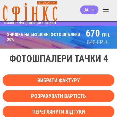
UA
|
RU
Toggle
navigat
Головна
>
Фотошпалери
>
тачки 4
670
ЗНИЖКА НА БЕЗШОВНІ ФОТОШПАЛЕРИ
ГРН.
20%
840
ГРН.
ФОТОШПАЛЕРИ ТАЧКИ 4
ВИБРАТИ ФАКТУРУ
РОЗРАХУВАТИ ВАРТІСТЬ
ПЕРЕГЛЯНУТИ ВІДГУКИ