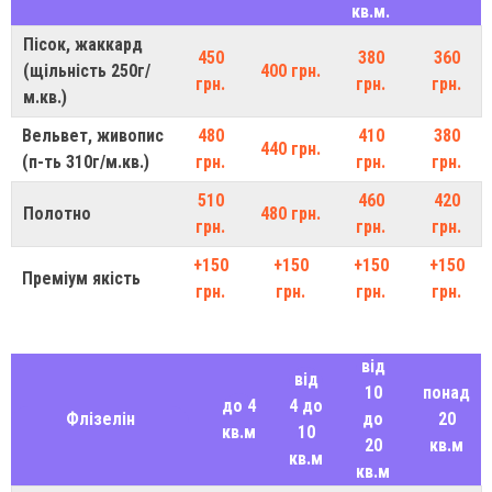
кв.м.
Пісок, жаккард
450
380
360
(щільність 250г/
400 грн.
грн.
грн.
грн.
м.кв.)
Вельвет, живопис
480
410
380
440 грн.
(п-ть 310г/м.кв.)
грн.
грн.
грн.
510
460
420
Полотно
480 грн.
грн.
грн.
грн.
+150
+150
+150
+150
Преміум якість
грн.
грн.
грн.
грн.
від
від
10
понад
до 4
4 до
Флізелін
до
20
кв.м
10
20
кв.м
кв.м
кв.м