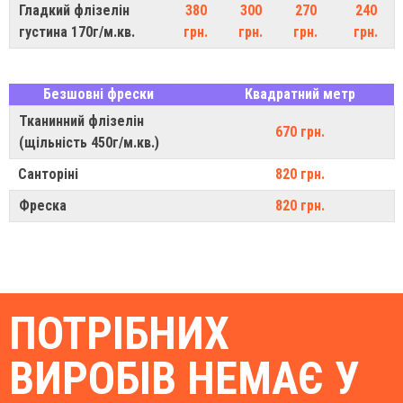
Гладкий флізелін
380
300
270
240
густина 170г/м.кв.
грн.
грн.
грн.
грн.
Безшовні фрески
Квадратний метр
Тканинний флізелін
670 грн.
(щільність 450г/м.кв.)
Санторіні
820 грн.
Фреска
820 грн.
ПОТРІБНИХ
ВИРОБІВ НЕМАЄ У