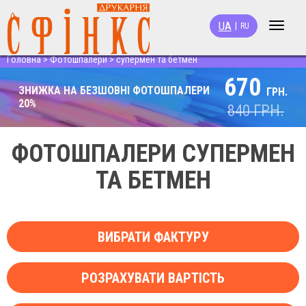
UA
|
RU
Toggle
navigat
Головна
>
Фотошпалери
>
супермен та бетмен
670
ЗНИЖКА НА БЕЗШОВНІ ФОТОШПАЛЕРИ
ГРН.
20%
840
ГРН.
ФОТОШПАЛЕРИ СУПЕРМЕН
ТА БЕТМЕН
ВИБРАТИ ФАКТУРУ
РОЗРАХУВАТИ ВАРТІСТЬ