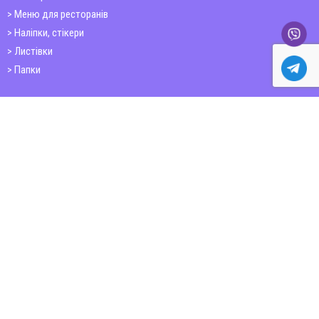
Меню для ресторанів
Наліпки, стікери
Листівки
Папки
Друк книг
Плакати
Пластикові картки
ШИРОКОФОРМАТНИЙ ДРУК
Друк на фотошпалерах