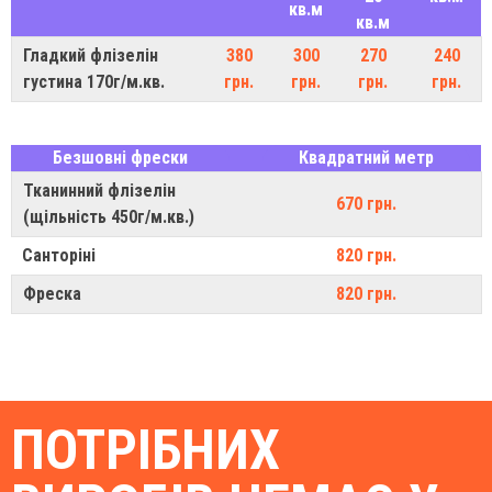
кв.м
кв.м
Гладкий флізелін
380
300
270
240
густина 170г/м.кв.
грн.
грн.
грн.
грн.
Безшовні фрески
Квадратний метр
Тканинний флізелін
670 грн.
(щільність 450г/м.кв.)
Санторіні
820 грн.
Фреска
820 грн.
ПОТРІБНИХ