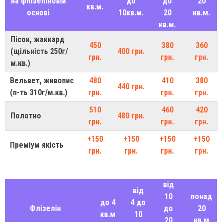
на флізеліновій
до
до
20
кв.м.
основі
10кв.м.
20
кв.м.
кв.м.
Пісок, жаккард
450
380
360
(щільність 250г/
400 грн.
грн.
грн.
грн.
м.кв.)
Вельвет, живопис
480
410
380
440 грн.
(п-ть 310г/м.кв.)
грн.
грн.
грн.
510
460
420
Полотно
480 грн.
грн.
грн.
грн.
+150
+150
+150
+150
Преміум якість
грн.
грн.
грн.
грн.
від
від
10
понад
до 4
4 до
Флізелін
до
20
кв.м
10
20
кв.м