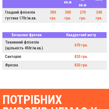
кв.м
кв.м
Гладкий флізелін
380
300
270
240
густина 170г/м.кв.
грн.
грн.
грн.
грн.
Безшовні фрески
Квадратний метр
Тканинний флізелін
670 грн.
(щільність 450г/м.кв.)
Санторіні
820 грн.
Фреска
820 грн.
ПОТРІБНИХ