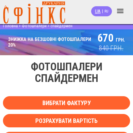
UA
|
RU
Toggle
navigat
Головна
>
Фотошпалери
>
спайдермен
670
ЗНИЖКА НА БЕЗШОВНІ ФОТОШПАЛЕРИ
ГРН.
20%
840
ГРН.
ФОТОШПАЛЕРИ
СПАЙДЕРМЕН
ВИБРАТИ ФАКТУРУ
РОЗРАХУВАТИ ВАРТІСТЬ