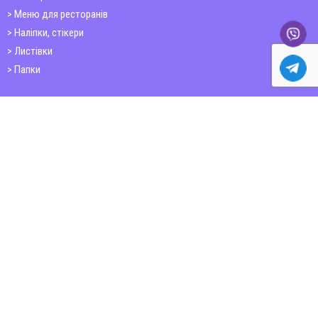
Меню для ресторанів
Наліпки, стікери
Листівки
Папки
Друк книг
Плакати
Пластикові картки
ШИРОКОФОРМАТНИЙ ДРУК
Друк на фотошпалерах