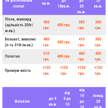
на флізеліновій
до
до
20
кв.м.
основі
10кв.м.
20
кв.м.
кв.м.
Пісок, жаккард
450
380
360
(щільність 250г/
400 грн.
грн.
грн.
грн.
м.кв.)
Вельвет, живопис
480
410
380
440 грн.
(п-ть 310г/м.кв.)
грн.
грн.
грн.
510
460
420
Полотно
480 грн.
грн.
грн.
грн.
+150
+150
+150
+150
Преміум якість
грн.
грн.
грн.
грн.
від
від
10
понад
до 4
4 до
Флізелін
до
20
кв.м
10
20
кв.м