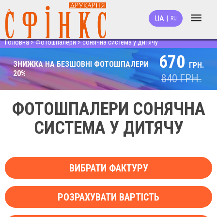
UA
|
RU
Toggle
navigat
Головна
>
Фотошпалери
>
сонячна система у дитячу
670
ЗНИЖКА НА БЕЗШОВНІ ФОТОШПАЛЕРИ
ГРН.
20%
840
ГРН.
ФОТОШПАЛЕРИ СОНЯЧНА
СИСТЕМА У ДИТЯЧУ
ВИБРАТИ ФАКТУРУ
РОЗРАХУВАТИ ВАРТІСТЬ