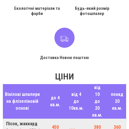
Екологічні матеріали та
Будь-який розмір
фарби
фотошпалер
Доставка Новою поштою
ЦІНИ
від
Вінілові шпалери
від 4
10
понад
до 4
на флізеліновій
до
до
20
кв.м.
основі
10кв.м.
20
кв.м.
кв.м.
Пісок, жаккард
450
380
360