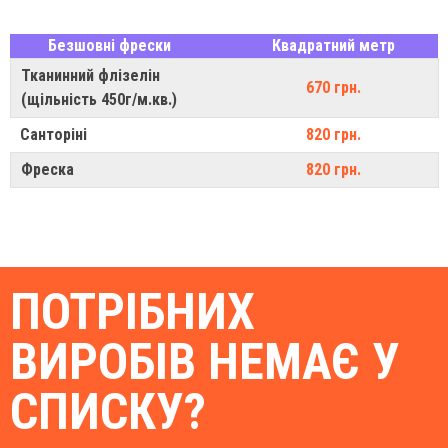
Безшовні фрески
Квадратний метр
Тканинний флізелін
670 грн.
(щільність 450г/м.кв.)
Санторіні
820 грн.
Фреска
820 грн.
ПОТРІБНИХ
ВИРОБІВ НЕМАЄ У
СПИСКУ?