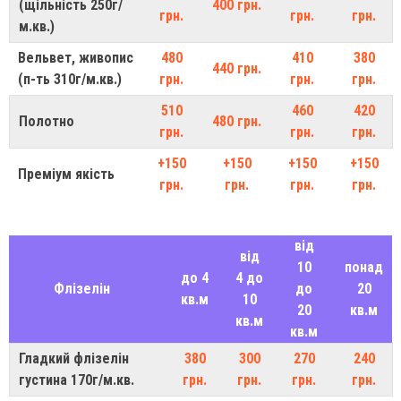
(щільність 250г/
400 грн.
грн.
грн.
грн.
м.кв.)
Вельвет, живопис
480
410
380
440 грн.
(п-ть 310г/м.кв.)
грн.
грн.
грн.
510
460
420
Полотно
480 грн.
грн.
грн.
грн.
+150
+150
+150
+150
Преміум якість
грн.
грн.
грн.
грн.
від
від
10
понад
до 4
4 до
Флізелін
до
20
кв.м
10
20
кв.м
кв.м
кв.м
Гладкий флізелін
380
300
270
240
густина 170г/м.кв.
грн.
грн.
грн.
грн.