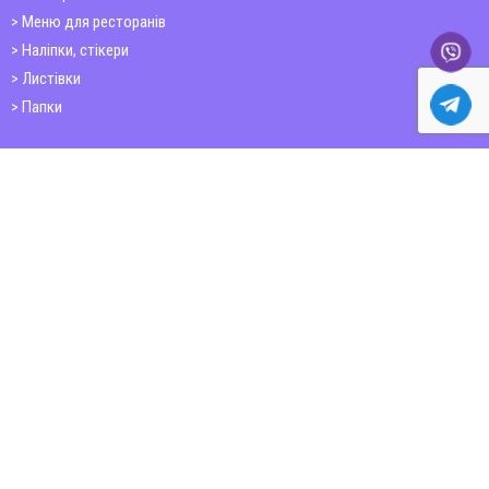
Меню для ресторанів
Наліпки, стікери
Листівки
Папки
Друк книг
Плакати
Пластикові картки
ШИРОКОФОРМАТНИЙ ДРУК
Друк на фотошпалерах