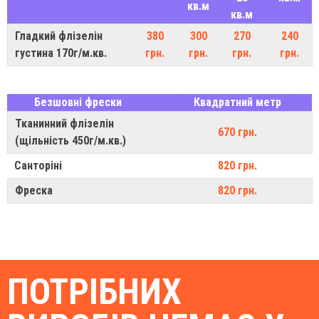
кв.м
кв.м
Гладкий флізелін
380
300
270
240
густина 170г/м.кв.
грн.
грн.
грн.
грн.
Безшовні фрески
Квадратний метр
Тканинний флізелін
670 грн.
(щільність 450г/м.кв.)
Санторіні
820 грн.
Фреска
820 грн.
ПОТРІБНИХ