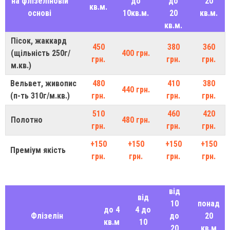
на флізеліновій
до
до
20
кв.м.
основі
10кв.м.
20
кв.м.
кв.м.
Пісок, жаккард
450
380
360
(щільність 250г/
400 грн.
грн.
грн.
грн.
м.кв.)
Вельвет, живопис
480
410
380
440 грн.
(п-ть 310г/м.кв.)
грн.
грн.
грн.
510
460
420
Полотно
480 грн.
грн.
грн.
грн.
+150
+150
+150
+150
Преміум якість
грн.
грн.
грн.
грн.
від
від
10
понад
до 4
4 до
Флізелін
до
20
кв.м
10
20
кв.м