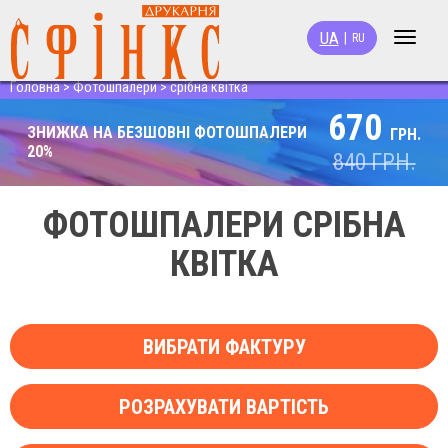
UA
|
RU
Toggle
navigat
Головна
>
Фотошпалери
>
срібна квітка
670
ЗНИЖКА НА БЕЗШОВНІ ФОТОШПАЛЕРИ
ГРН.
20%
840
ГРН.
ФОТОШПАЛЕРИ СРІБНА
КВІТКА
ВИБРАТИ ФАКТУРУ
РОЗРАХУВАТИ ВАРТІСТЬ