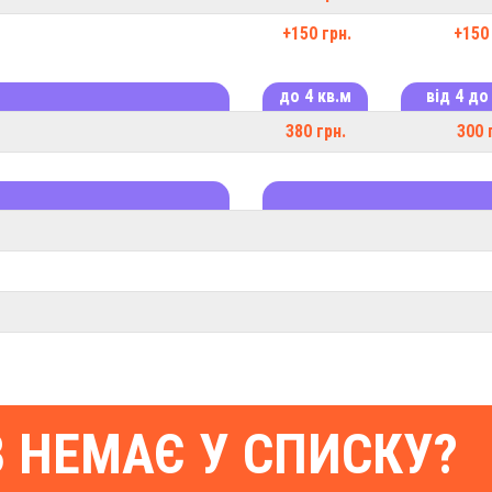
+150 грн.
+150 
до 4 кв.м
від 4 до
380 грн.
300 
В НЕМАЄ У СПИСКУ?