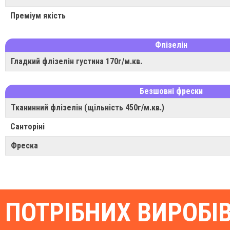
Преміум якість
Флізелін
Гладкий флізелін густина 170г/м.кв.
Безшовні фрески
Тканинний флізелін (щільність 450г/м.кв.)
Санторіні
Фреска
ПОТРІБНИХ ВИРОБІ