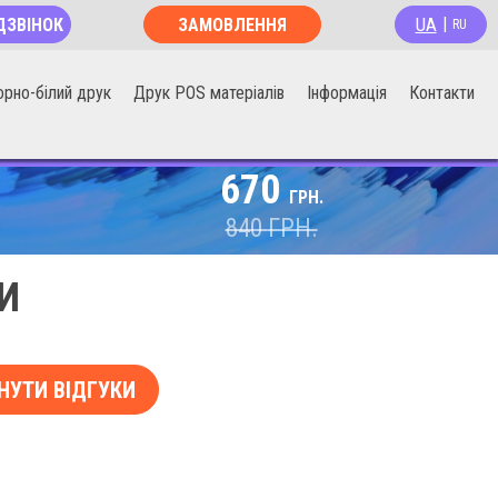
UA
ДЗВІНОК
ЗАМОВЛЕННЯ
|
RU
ОНЛАЙН
орно-білий друк
Друк POS матеріалів
Інформація
Контакти
670
ГРН.
840
ГРН.
И
НУТИ ВІДГУКИ