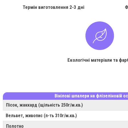
Термін виготовлення
2-3 дні
Ф
Екологічні матеріали та фар
Вінілові шпалери на флізеліновій ос
Пісок, жаккард (щільність 250г/м.кв.)
Вельвет, живопис (п-ть 310г/м.кв.)
Полотно