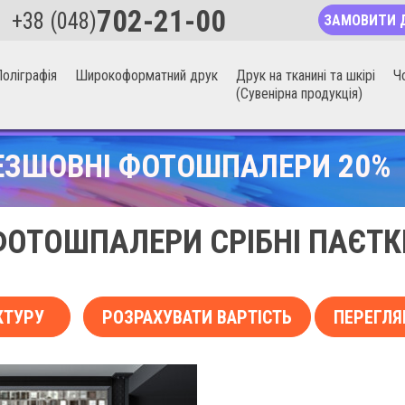
702-21-00
+38 (048)
ЗАМОВИТИ 
оліграфія
Широкоформатний друк
Друк на тканині та шкірі
Ч
(Сувенірна продукція)
ЕЗШОВНІ ФОТОШПАЛЕРИ 20%
ФОТОШПАЛЕРИ СРІБНІ ПАЄТК
КТУРУ
РОЗРАХУВАТИ ВАРТІСТЬ
ПЕРЕГЛЯ