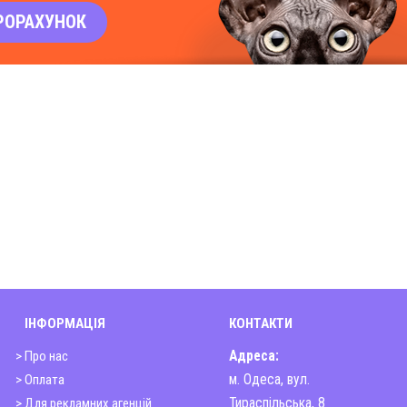
РОРАХУНОК
ІНФОРМАЦІЯ
КОНТАКТИ
> Про нас
Адреса:
> Оплата
м. Одеса, вул.
> Для рекламних агенцій
Тираспільська, 8