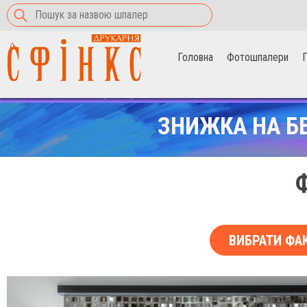
Головна
Фотошпалери
П
Головна
>
Фотошпалери
>
Срібні паєтки
ЗНИЖКА НА Б
ВИБРАТИ ФА