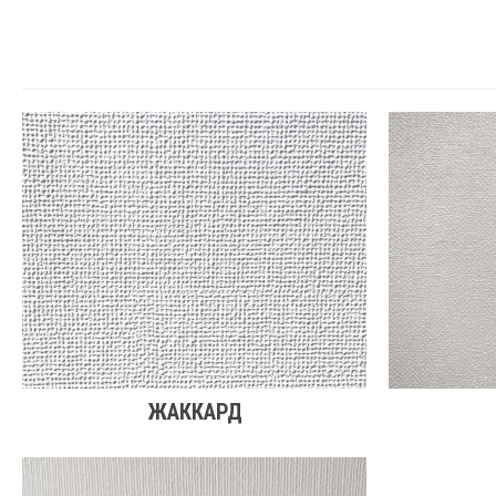
ЖАККАРД