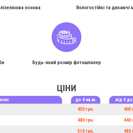
лізелінова основа
Вологостійкі та дихаючі 
би
Будь-який розмір фотошпалер
ЦІНИ
нові
до 4 кв.м.
від 4 до
450 грн.
400 
480 грн.
440 
510 грн.
480 