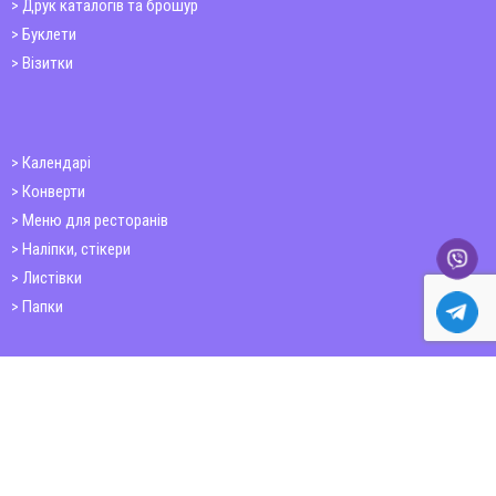
Друк каталогів та брошур
Буклети
Візитки
Календарі
Конверти
Меню для ресторанів
Наліпки, стікери
Листівки
Папки
Друк книг
Плакати
Пластикові картки