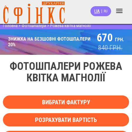
UA
|
RU
Toggle
navigat
Головна
>
Фотошпалери
>
Рожева квітка магнолії
670
ЗНИЖКА НА БЕЗШОВНІ ФОТОШПАЛЕРИ
ГРН.
20%
840
ГРН.
ФОТОШПАЛЕРИ РОЖЕВА
КВІТКА МАГНОЛІЇ
ВИБРАТИ ФАКТУРУ
РОЗРАХУВАТИ ВАРТІСТЬ