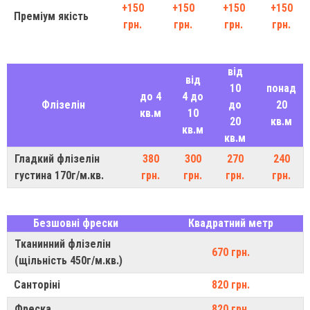
+150
+150
+150
+150
Преміум якість
грн.
грн.
грн.
грн.
від
від
10
понад
до 4
4 до
Флізелін
до
20
кв.м
10
20
кв.м
кв.м
кв.м
Гладкий флізелін
380
300
270
240
густина 170г/м.кв.
грн.
грн.
грн.
грн.
Безшовні фрески
Квадратний метр
Тканинний флізелін
670 грн.
(щільність 450г/м.кв.)
Санторіні
820 грн.
Фреска
820 грн.