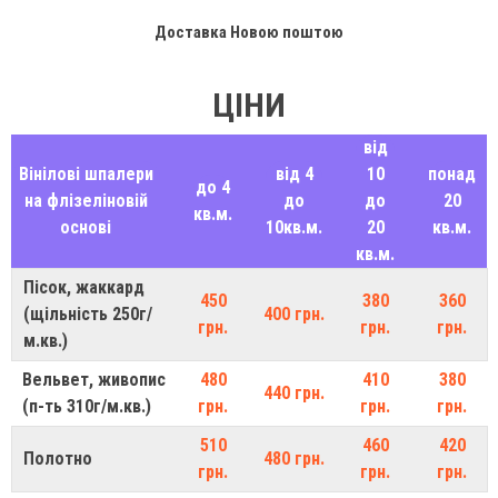
Доставка Новою поштою
ЦІНИ
від
Вінілові шпалери
від 4
10
понад
до 4
на флізеліновій
до
до
20
кв.м.
основі
10кв.м.
20
кв.м.
кв.м.
Пісок, жаккард
450
380
360
(щільність 250г/
400 грн.
грн.
грн.
грн.
м.кв.)
Вельвет, живопис
480
410
380
440 грн.
(п-ть 310г/м.кв.)
грн.
грн.
грн.
510
460
420
Полотно
480 грн.
грн.
грн.
грн.