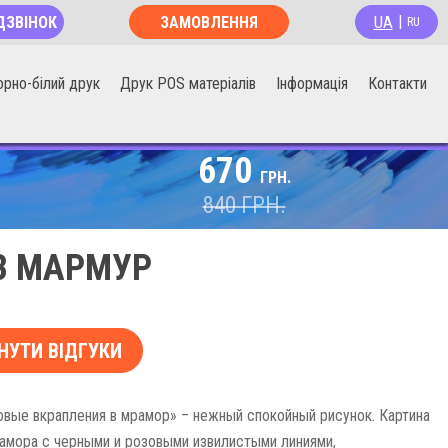
UA
ДЗВІНОК
ЗАМОВЛЕННЯ
|
RU
ОНЛАЙН
орно-білий друк
Друк POS матеріалів
Інформація
Контакти
670
ГРН.
840
ГРН.
В МАРМУР
НУТИ ВІДГУКИ
овые вкрапления в мрамор» – нежный спокойный рисунок. Картина
амора с черными и розовыми извилистыми линиями,