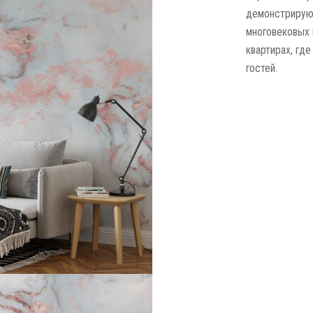
демонстрирующ
многовековых 
квартирах, гд
гостей.