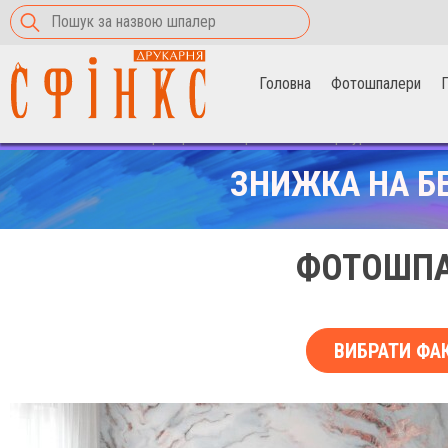
Головна
Фотошпалери
П
Головна
>
Фотошпалери
>
рожеві вкраплення в мармур
ЗНИЖКА НА Б
ФОТОШПА
ВИБРАТИ ФА