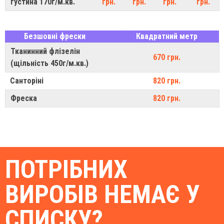
густина 170г/м.кв.
грн.
грн.
грн.
грн.
Безшовні фрески
Квадратний метр
Тканинний флізелін
670 грн.
(щільність 450г/м.кв.)
Санторіні
820 грн.
Фреска
820 грн.
ПОТРІБНИХ
ВИРОБІВ НЕМАЄ У
СПИСКУ?