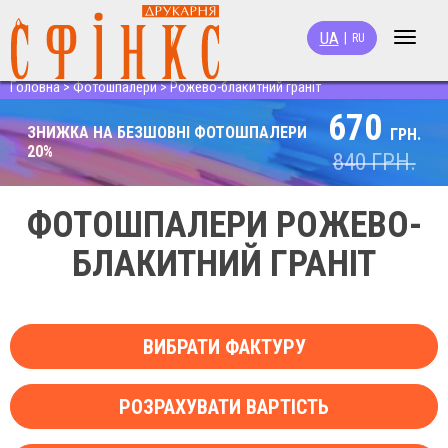
UA
|
RU
Toggle
navigat
Головна
>
Фотошпалери
>
Рожево-блакитний граніт
670
ЗНИЖКА НА БЕЗШОВНІ ФОТОШПАЛЕРИ
ГРН.
20%
840
ГРН.
ФОТОШПАЛЕРИ РОЖЕВО-
БЛАКИТНИЙ ГРАНІТ
ВИБРАТИ ФАКТУРУ
РОЗРАХУВАТИ ВАРТІСТЬ