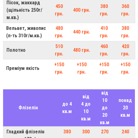
Пісок, жаккард
450
380
360
(щільність 250г/
400 грн.
грн.
грн.
грн.
м.кв.)
Вельвет, живопис
480
410
380
440 грн.
(п-ть 310г/м.кв.)
грн.
грн.
грн.
510
460
420
Полотно
480 грн.
грн.
грн.
грн.
+150
+150
+150
+150
Преміум якість
грн.
грн.
грн.
грн.
від
від
10
понад
до 4
4 до
Флізелін
до
20
кв.м
10
20
кв.м
кв.м
кв.м
Гладкий флізелін
380
300
270
240