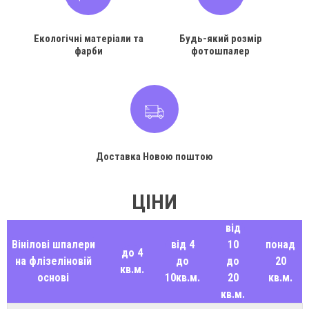
Екологічні матеріали та
Будь-який розмір
фарби
фотошпалер
Доставка Новою поштою
ЦІНИ
від
Вінілові шпалери
від 4
10
понад
до 4
на флізеліновій
до
до
20
кв.м.
основі
10кв.м.
20
кв.м.
кв.м.