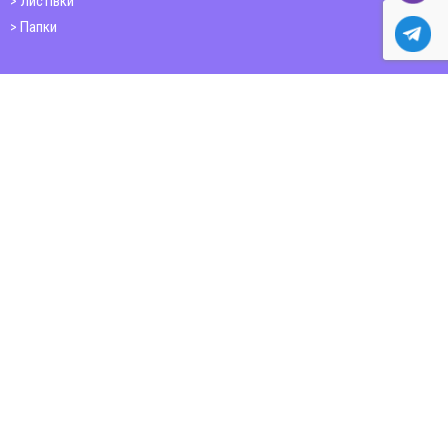
Листівки
Папки
Друк книг
Плакати
Пластикові картки
ШИРОКОФОРМАТНИЙ ДРУК
Друк на фотошпалерах
Полотно
Самоклеюча плівка
Банер