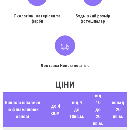
Екологічні матеріали та
Будь-який розмір
фарби
фотошпалер
Доставка Новою поштою
ЦІНИ
від
Вінілові шпалери
від 4
10
понад
до 4
на флізеліновій
до
до
20
кв.м.
основі
10кв.м.
20
кв.м.
кв.м.