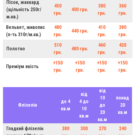
Пісок, жаккард
450
380
360
(щільність 250г/
400 грн.
грн.
грн.
грн.
м.кв.)
Вельвет, живопис
480
410
380
440 грн.
(п-ть 310г/м.кв.)
грн.
грн.
грн.
510
460
420
Полотно
480 грн.
грн.
грн.
грн.
+150
+150
+150
+150
Преміум якість
грн.
грн.
грн.
грн.
від
від
10
понад
до 4
4 до
Флізелін
до
20
кв.м
10
20
кв.м
кв.м
кв.м
Гладкий флізелін
380
300
270
240