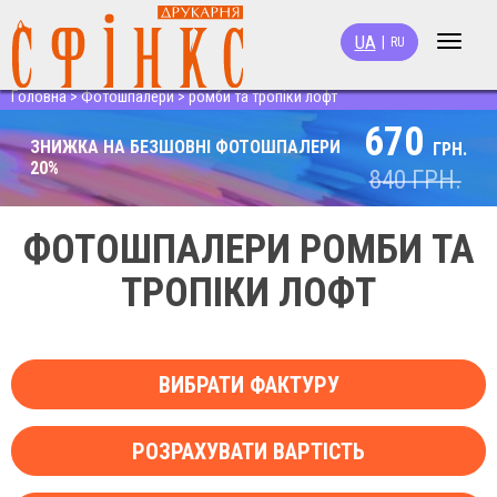
UA
|
RU
Toggle
navigat
Головна
>
Фотошпалери
>
ромби та тропіки лофт
670
ЗНИЖКА НА БЕЗШОВНІ ФОТОШПАЛЕРИ
ГРН.
20%
840
ГРН.
ФОТОШПАЛЕРИ РОМБИ ТА
ТРОПІКИ ЛОФТ
ВИБРАТИ ФАКТУРУ
РОЗРАХУВАТИ ВАРТІСТЬ