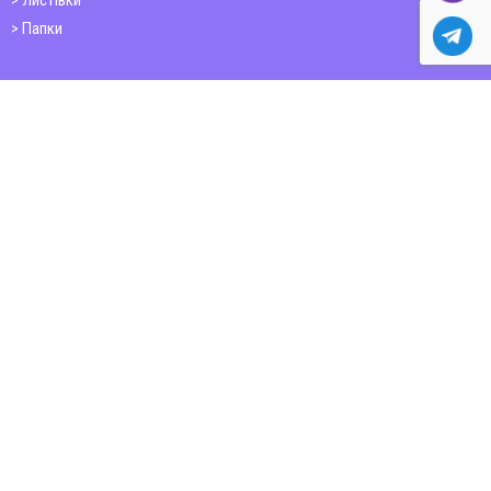
Листівки
Папки
Друк книг
Плакати
Пластикові картки
ШИРОКОФОРМАТНИЙ ДРУК
Друк на фотошпалерах
Полотно
Самоклеюча плівка
Банер