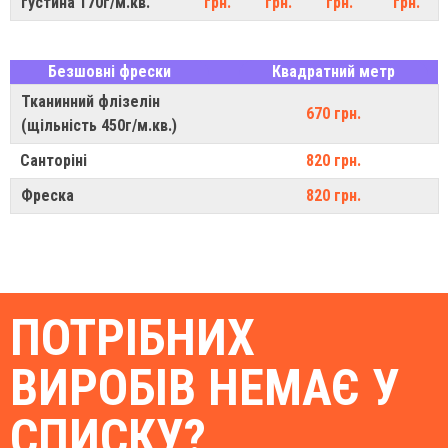
густина 170г/м.кв.
грн.
грн.
грн.
грн.
Безшовні фрески
Квадратний метр
Тканинний флізелін
670 грн.
(щільність 450г/м.кв.)
Санторіні
820 грн.
Фреска
820 грн.
ПОТРІБНИХ
ВИРОБІВ НЕМАЄ У
СПИСКУ?