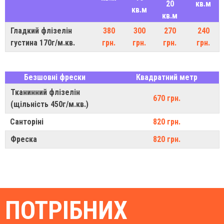
20
кв.м
кв.м
кв.м
Гладкий флізелін
380
300
270
240
густина 170г/м.кв.
грн.
грн.
грн.
грн.
Безшовні фрески
Квадратний метр
Тканинний флізелін
670 грн.
(щільність 450г/м.кв.)
Санторіні
820 грн.
Фреска
820 грн.
ПОТРІБНИХ