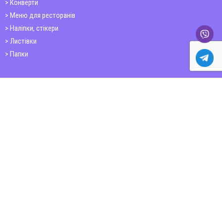
Конверти
Меню для ресторанів
Наліпки, стікери
Листівки
Папки
Друк книг
Плакати
Пластикові картки
ШИРОКОФОРМАТНИЙ ДРУК
Друк на фотошпалерах