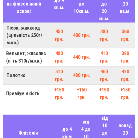
до 4
на флізеліновій
до
до
20
кв.м.
основі
10кв.м.
20
кв.м.
кв.м.
Пісок, жаккард
450
380
360
(щільність 250г/
400 грн.
грн.
грн.
грн.
м.кв.)
Вельвет, живопис
480
410
380
440 грн.
(п-ть 310г/м.кв.)
грн.
грн.
грн.
510
460
420
Полотно
480 грн.
грн.
грн.
грн.
+150
+150
+150
+150
Преміум якість
грн.
грн.
грн.
грн.
від
від
10
понад
до 4
4 до
Флізелін
до
20
кв.м
10