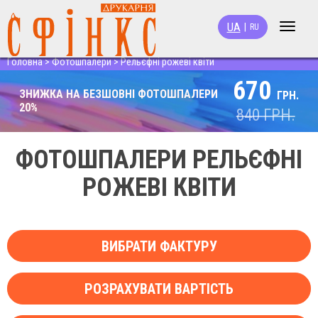
UA
|
RU
Toggle
navigat
Головна
>
Фотошпалери
>
Рельєфні рожеві квіти
670
ЗНИЖКА НА БЕЗШОВНІ ФОТОШПАЛЕРИ
ГРН.
20%
840
ГРН.
ФОТОШПАЛЕРИ РЕЛЬЄФНІ
РОЖЕВІ КВІТИ
ВИБРАТИ ФАКТУРУ
РОЗРАХУВАТИ ВАРТІСТЬ