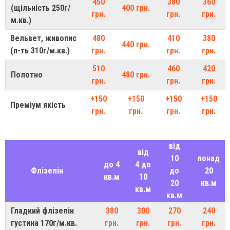
450
380
360
(щільність 250г/
400 грн.
грн.
грн.
грн.
м.кв.)
Вельвет, живопис
480
410
380
440 грн.
(п-ть 310г/м.кв.)
грн.
грн.
грн.
510
460
420
Полотно
480 грн.
грн.
грн.
грн.
+150
+150
+150
+150
Преміум якість
грн.
грн.
грн.
грн.
від
від
10
понад
до 4
4 до
Флізелін
до
20
кв.м
10
20
кв.м
кв.м
кв.м
Гладкий флізелін
380
300
270
240
густина 170г/м.кв.
грн.
грн.
грн.
грн.