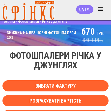
UA
|
RU
Toggle
navigat
Головна
>
Фотошпалери
>
Річка у джунглях
670
ЗНИЖКА НА БЕЗШОВНІ ФОТОШПАЛЕРИ
ГРН.
20%
840
ГРН.
ФОТОШПАЛЕРИ РІЧКА У
ДЖУНГЛЯХ
ВИБРАТИ ФАКТУРУ
РОЗРАХУВАТИ ВАРТІСТЬ