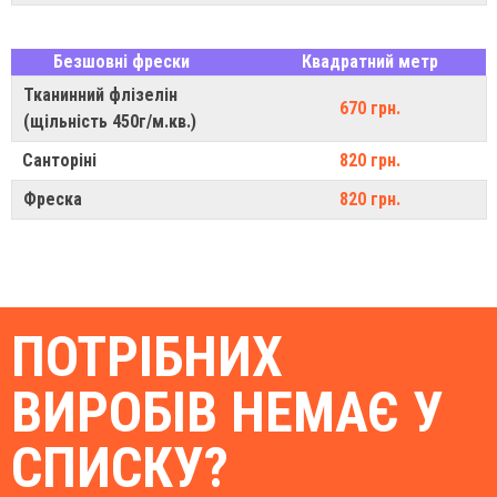
Безшовні фрески
Квадратний метр
Тканинний флізелін
670 грн.
(щільність 450г/м.кв.)
Санторіні
820 грн.
Фреска
820 грн.
ПОТРІБНИХ
ВИРОБІВ НЕМАЄ У
СПИСКУ?