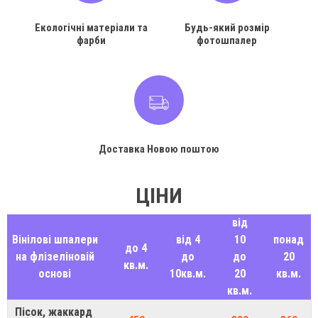
Екологічні матеріали та
Будь-який розмір
фарби
фотошпалер
Доставка Новою поштою
ЦІНИ
від
Вінілові шпалери
від 4
10
понад
до 4
на флізеліновій
до
до
20
кв.м.
основі
10кв.м.
20
кв.м.
кв.м.
Пісок, жаккард