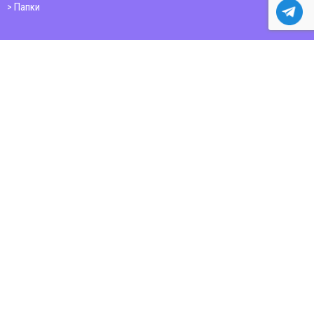
Папки
Друк книг
Плакати
Пластикові картки
ШИРОКОФОРМАТНИЙ ДРУК
Друк на фотошпалерах
Полотно
Самоклеюча плівка
Банер
Папір citylight, постери, мапи