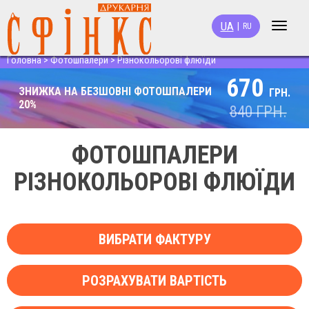
UA
|
RU
Toggle
navigat
Головна
>
Фотошпалери
>
Різнокольорові флюїди
670
ЗНИЖКА НА БЕЗШОВНІ ФОТОШПАЛЕРИ
ГРН.
20%
840
ГРН.
ФОТОШПАЛЕРИ
РІЗНОКОЛЬОРОВІ ФЛЮЇДИ
ВИБРАТИ ФАКТУРУ
РОЗРАХУВАТИ ВАРТІСТЬ