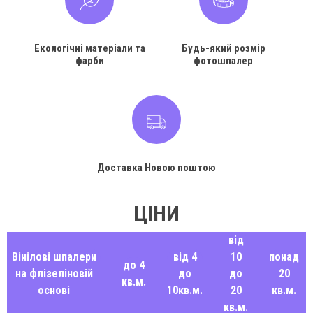
Екологічні матеріали та
Будь-який розмір
фарби
фотошпалер
Доставка Новою поштою
ЦІНИ
від
Вінілові шпалери
від 4
10
понад
до 4
на флізеліновій
до
до
20
кв.м.
основі
10кв.м.
20
кв.м.
кв.м.