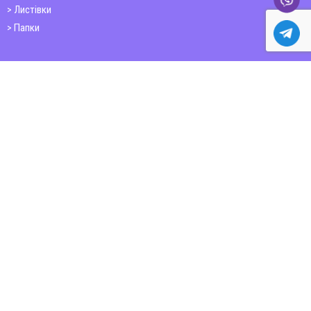
Листівки
Папки
Друк книг
Плакати
Пластикові картки
ШИРОКОФОРМАТНИЙ ДРУК
Друк на фотошпалерах
Полотно
Самоклеюча плівка
Банер