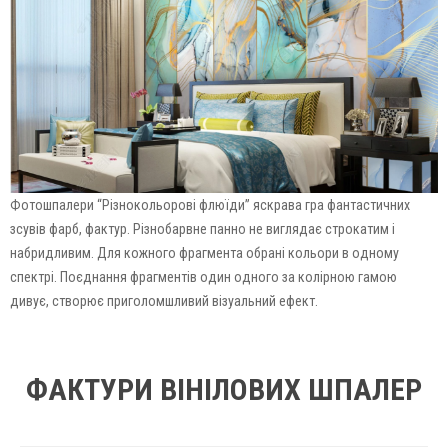
Фотошпалери “Різнокольорові флюїди” яскрава гра фантастичних
зсувів фарб, фактур. Різнобарвне панно не виглядає строкатим і
набридливим. Для кожного фрагмента обрані кольори в одному
спектрі. Поєднання фрагментів один одного за колірною гамою
дивує, створює приголомшливий візуальний ефект.
ФАКТУРИ ВІНІЛОВИХ ШПАЛЕР