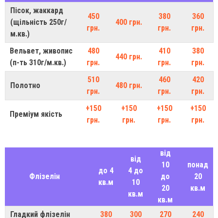
Пісок, жаккард
450
380
360
(щільність 250г/
400 грн.
грн.
грн.
грн.
м.кв.)
Вельвет, живопис
480
410
380
440 грн.
(п-ть 310г/м.кв.)
грн.
грн.
грн.
510
460
420
Полотно
480 грн.
грн.
грн.
грн.
+150
+150
+150
+150
Преміум якість
грн.
грн.
грн.
грн.
від
від
10
понад
до 4
4 до
Флізелін
до
20
кв.м
10
20
кв.м
кв.м
кв.м
Гладкий флізелін
380
300
270
240