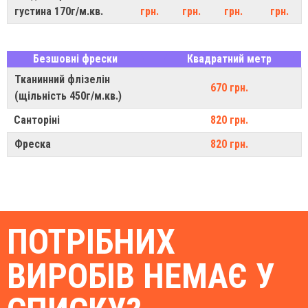
густина 170г/м.кв.
грн.
грн.
грн.
грн.
Безшовні фрески
Квадратний метр
Тканинний флізелін
670 грн.
(щільність 450г/м.кв.)
Санторіні
820 грн.
Фреска
820 грн.
ПОТРІБНИХ
ВИРОБІВ НЕМАЄ У