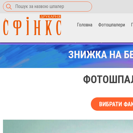
Головна
Фотошпалери
П
Головна
>
Фотошпалери
>
Різнокольорові кити та кульки
ЗНИЖКА НА Б
ФОТОШПАЛ
ВИБРАТИ ФА