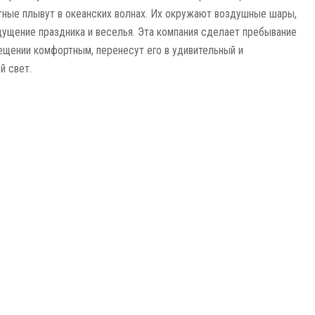
ные плывут в океанских волнах. Их окружают воздушные шары,
щение праздника и веселья. Эта компания сделает пребывание
ещении комфортным, перенесут его в удивительный и
й свет.