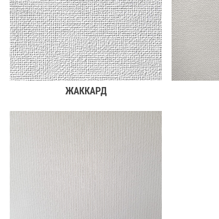
ЖАККАРД