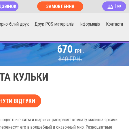
UA
ДЗВІНОК
ЗАМОВЛЕННЯ
|
RU
ОНЛАЙН
орно-білий друк
Друк POS матеріалів
Інформація
Контакти
670
ГРН.
840
ГРН.
ТА КУЛЬКИ
НУТИ ВІДГУКИ
ноцветные киты и шарики» раскрасят комнату малыша яркими
 перенесут его в волшебный и сказочный мир. Разноцветные