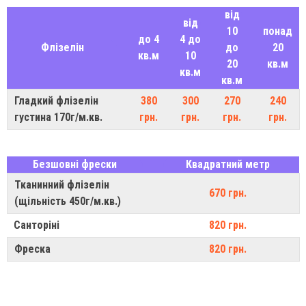
від
від
10
понад
до 4
4 до
Флізелін
до
20
кв.м
10
20
кв.м
кв.м
кв.м
Гладкий флізелін
380
300
270
240
густина 170г/м.кв.
грн.
грн.
грн.
грн.
Безшовні фрески
Квадратний метр
Тканинний флізелін
670 грн.
(щільність 450г/м.кв.)
Санторіні
820 грн.
Фреска
820 грн.