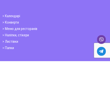
Календарі
Конверти
Меню для ресторанів
Наліпки, стікери
Листівки
Папки
Друк книг
Плакати
Пластикові картки