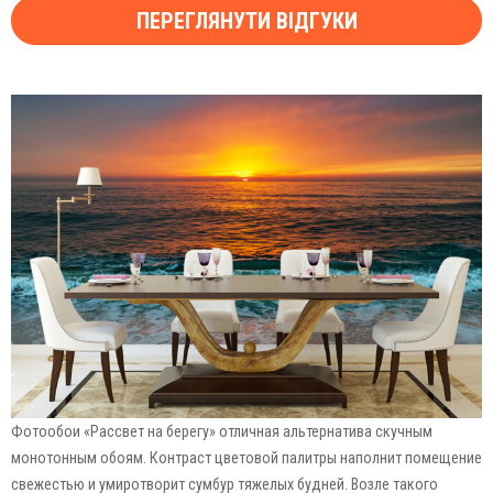
ПЕРЕГЛЯНУТИ ВІДГУКИ
Фотообои «Рассвет на берегу» отличная альтернатива скучным
монотонным обоям. Контраст цветовой палитры наполнит помещение
свежестью и умиротворит сумбур тяжелых будней. Возле такого