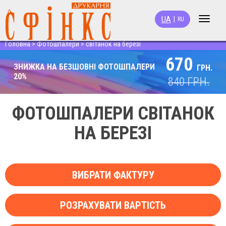
UA
|
RU
Toggle
navigat
Головна
>
Фотошпалери
>
світанок на березі
670
ЗНИЖКА НА БЕЗШОВНІ ФОТОШПАЛЕРИ
ГРН.
20%
840
ГРН.
ФОТОШПАЛЕРИ СВІТАНОК
НА БЕРЕЗІ
ВИБРАТИ ФАКТУРУ
РОЗРАХУВАТИ ВАРТІСТЬ