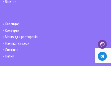
Візитки
Календарі
Конверти
Меню для ресторанів
Наліпки, стікери
Листівки
Папки
Друк книг
Плакати
Пластикові картки