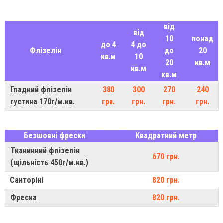
від
від
10
понад
до 4
4 до
Флізелін
до
20
кв.м
10
20
кв.м
кв.м
кв.м
Гладкий флізелін
380
300
270
240
густина 170г/м.кв.
грн.
грн.
грн.
грн.
Безшовні фрески
Квадратний метр
Тканинний флізелін
670 грн.
(щільність 450г/м.кв.)
Санторіні
820 грн.
Фреска
820 грн.