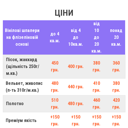
ЦІНИ
від
Вінілові шпалери
від 4
10
понад
до 4
на флізеліновій
до
до
20
кв.м.
основі
10кв.м.
20
кв.м.
кв.м.
Пісок, жаккард
450
380
360
(щільність 250г/
400 грн.
грн.
грн.
грн.
м.кв.)
Вельвет, живопис
480
410
380
440 грн.
(п-ть 310г/м.кв.)
грн.
грн.
грн.
510
460
420
Полотно
480 грн.
грн.
грн.
грн.
+150
+150
+150
+150
Преміум якість
грн.
грн.
грн.
грн.