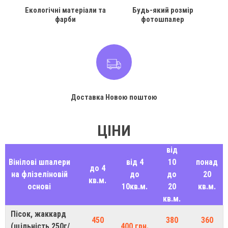
Екологічні матеріали та
Будь-який розмір
фарби
фотошпалер
Доставка Новою поштою
ЦІНИ
від
Вінілові шпалери
від 4
10
понад
до 4
на флізеліновій
до
до
20
кв.м.
основі
10кв.м.
20
кв.м.
кв.м.
Пісок, жаккард
450
380
360
(щільність 250г/
400 грн.