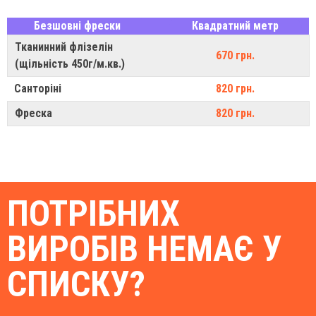
Безшовні фрески
Квадратний метр
Тканинний флізелін
670 грн.
(щільність 450г/м.кв.)
Санторіні
820 грн.
Фреска
820 грн.
ПОТРІБНИХ
ВИРОБІВ НЕМАЄ У
СПИСКУ?