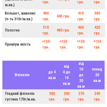
грн.
грн.
грн.
м.кв.)
Вельвет, живопис
480
410
380
440 грн.
(п-ть 310г/м.кв.)
грн.
грн.
грн.
510
460
420
Полотно
480 грн.
грн.
грн.
грн.
+150
+150
+150
+150
Преміум якість
грн.
грн.
грн.
грн.
від
від
10
понад
до 4
4 до
Флізелін
до
20
кв.м
10
20
кв.м
кв.м
кв.м
Гладкий флізелін
380
300
270
240
густина 170г/м.кв.
грн.
грн.
грн.
грн.