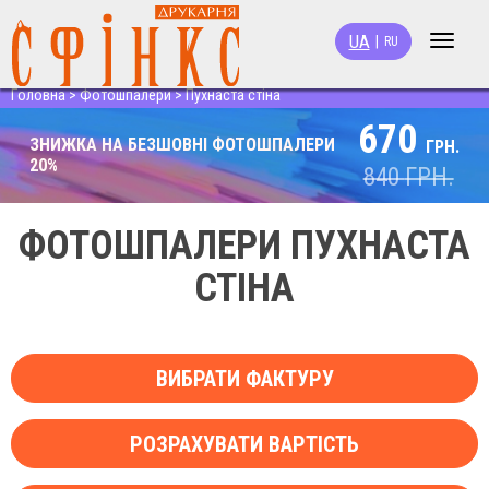
UA
|
RU
Toggle
navigat
Головна
>
Фотошпалери
>
Пухнаста стіна
670
ЗНИЖКА НА БЕЗШОВНІ ФОТОШПАЛЕРИ
ГРН.
20%
840
ГРН.
ФОТОШПАЛЕРИ ПУХНАСТА
СТІНА
ВИБРАТИ ФАКТУРУ
РОЗРАХУВАТИ ВАРТІСТЬ