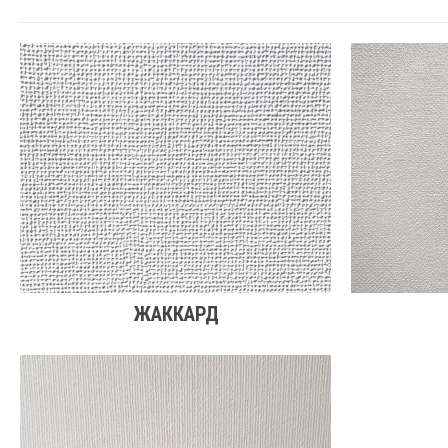
ЖАККАРД