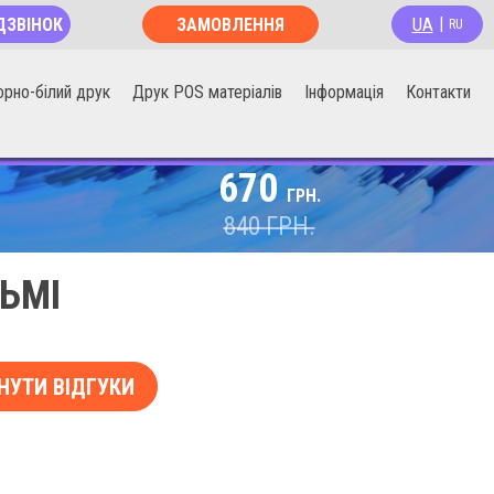
UA
ДЗВІНОК
ЗАМОВЛЕННЯ
|
RU
ОНЛАЙН
орно-білий друк
Друк POS матеріалів
Інформація
Контакти
670
ГРН.
840
ГРН.
ЬМІ
НУТИ ВІДГУКИ