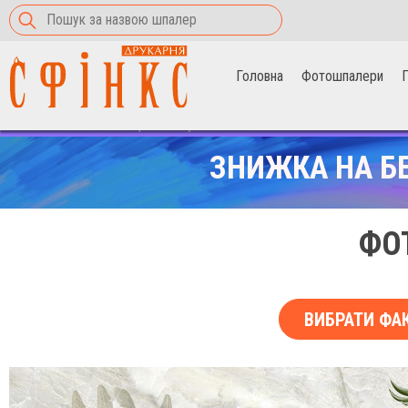
Головна
Фотошпалери
П
Головна
>
Фотошпалери
>
Папуги на пальмі
ЗНИЖКА НА Б
ФО
ВИБРАТИ ФА