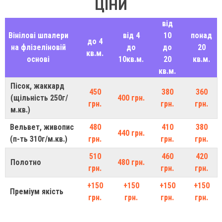
ЦІНИ
від
Вінілові шпалери
від 4
10
понад
до 4
на флізеліновій
до
до
20
кв.м.
основі
10кв.м.
20
кв.м.
кв.м.
Пісок, жаккард
450
380
360
(щільність 250г/
400 грн.
грн.
грн.
грн.
м.кв.)
Вельвет, живопис
480
410
380
440 грн.
(п-ть 310г/м.кв.)
грн.
грн.
грн.
510
460
420
Полотно
480 грн.
грн.
грн.
грн.
+150
+150
+150
+150
Преміум якість
грн.
грн.
грн.
грн.