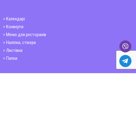
Календарі
Конверти
Меню для ресторанів
Наліпки, стікери
Листівки
Папки
Друк книг
Плакати
Пластикові картки