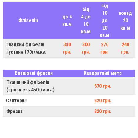
від
від
10
понад
до 4
4 до
Флізелін
до
20
кв.м
10
20
кв.м
кв.м
кв.м
Гладкий флізелін
380
300
270
240
густина 170г/м.кв.
грн.
грн.
грн.
грн.
Безшовні фрески
Квадратний метр
Тканинний флізелін
670 грн.
(щільність 450г/м.кв.)
Санторіні
820 грн.
Фреска
820 грн.