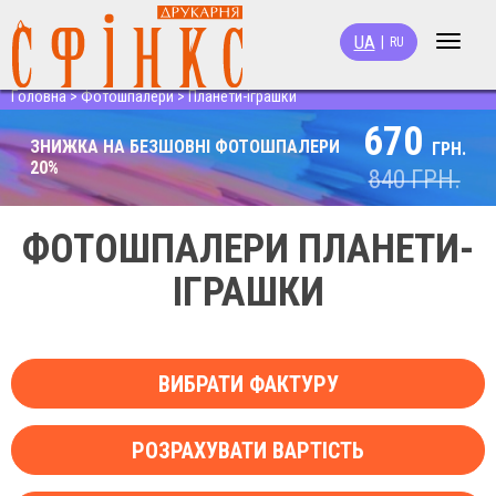
UA
|
RU
Toggle
navigat
Головна
>
Фотошпалери
>
Планети-іграшки
670
ЗНИЖКА НА БЕЗШОВНІ ФОТОШПАЛЕРИ
ГРН.
20%
840
ГРН.
ФОТОШПАЛЕРИ ПЛАНЕТИ-
ІГРАШКИ
ВИБРАТИ ФАКТУРУ
РОЗРАХУВАТИ ВАРТІСТЬ