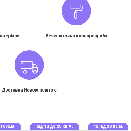
матеріали
Безкоштовна кольоропроба
Доставка Новою поштою
 10кв.м.
від 10 до 20 кв.м.
понад 20 кв.м.