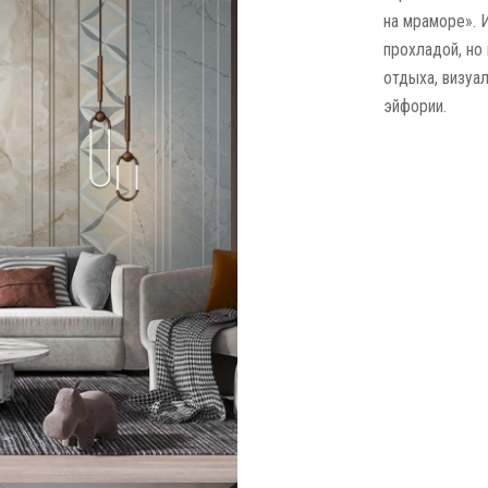
на мраморе». 
прохладой, но
отдыха, визуа
эйфории.