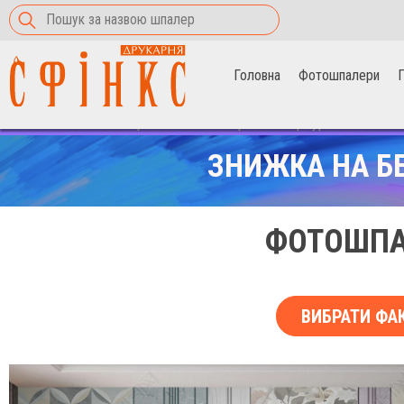
Головна
Фотошпалери
П
Головна
>
Фотошпалери
>
півонії в акварелі на мармурі
ЗНИЖКА НА Б
ФОТОШПАЛ
ВИБРАТИ ФА