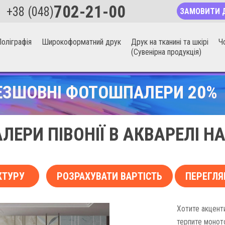
702-21-00
+38 (048)
ЗАМОВИТИ 
оліграфія
Широкоформатний друк
Друк на тканині та шкірі
Ч
(Сувенірна продукція)
ЕЗШОВНІ ФОТОШПАЛЕРИ 20%
ЕРИ ПІВОНІЇ В АКВАРЕЛІ Н
КТУРУ
РОЗРАХУВАТИ ВАРТІСТЬ
ПЕРЕГЛЯ
Хотите акцент
терпите монот