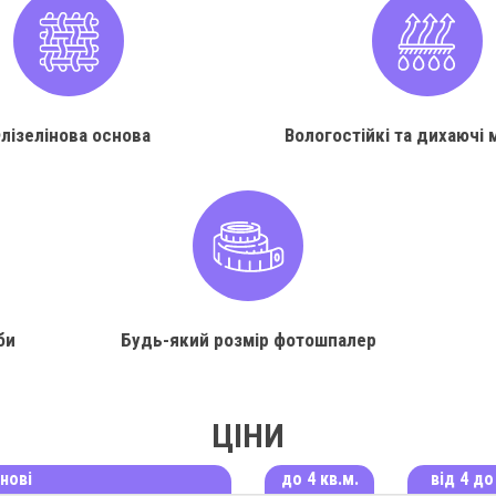
лізелінова основа
Вологостійкі та дихаючі 
би
Будь-який розмір фотошпалер
ЦІНИ
нові
до 4 кв.м.
від 4 до