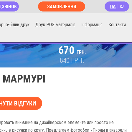
UA
ДЗВІНОК
ЗАМОВЛЕННЯ
|
RU
ОНЛАЙН
орно-білий друк
Друк POS матеріалів
Інформація
Контакти
670
ГРН.
840
ГРН.
А МАРМУРІ
НУТИ ВІДГУКИ
ировать внимание на дизайнерском элементе или просто не
онные рисунки по кругу. Предлагаем фотообои «Пионы в акварели