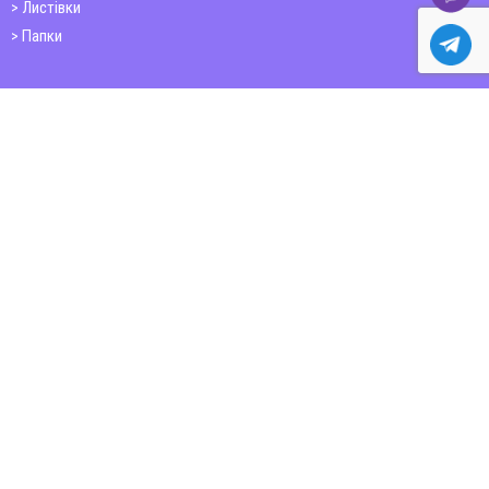
Листівки
Папки
Друк книг
Плакати
Пластикові картки
ШИРОКОФОРМАТНИЙ ДРУК
Друк на фотошпалерах
Полотно
Самоклеюча плівка
Банер