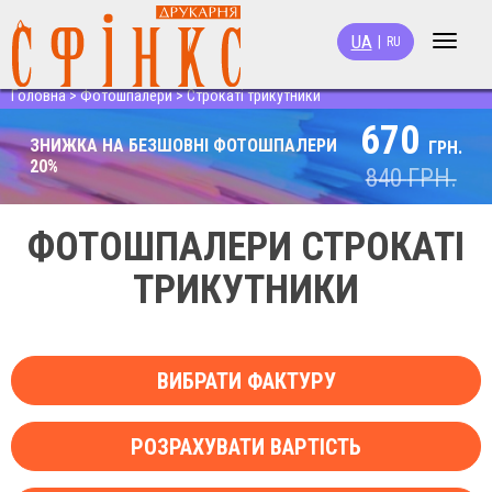
UA
|
RU
Toggle
navigat
Головна
>
Фотошпалери
>
Строкаті трикутники
670
ЗНИЖКА НА БЕЗШОВНІ ФОТОШПАЛЕРИ
ГРН.
20%
840
ГРН.
ФОТОШПАЛЕРИ СТРОКАТІ
ТРИКУТНИКИ
ВИБРАТИ ФАКТУРУ
РОЗРАХУВАТИ ВАРТІСТЬ