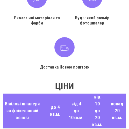
Екологічні матеріали та
Будь-який розмір
фарби
фотошпалер
Доставка Новою поштою
ЦІНИ
від
Вінілові шпалери
від 4
10
понад
до 4
на флізеліновій
до
до
20
кв.м.
основі
10кв.м.
20
кв.м.
кв.м.