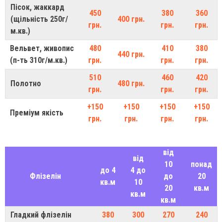
Пісок, жаккард
450
380
360
(щільність 250г/
400 грн.
грн.
грн.
грн.
м.кв.)
Вельвет, живопис
480
410
380
440 грн.
(п-ть 310г/м.кв.)
грн.
грн.
грн.
510
460
420
Полотно
480 грн.
грн.
грн.
грн.
+150
+150
+150
+150
Преміум якість
грн.
грн.
грн.
грн.
від
від
10
понад
до 4
4 до
Флізелін
до
20
кв.м
10
20
кв.м
кв.м
кв.м
Гладкий флізелін
380
300
270
240