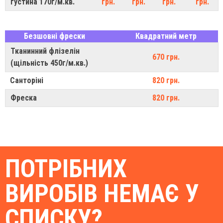
густина 170г/м.кв.
грн.
грн.
грн.
грн.
Безшовні фрески
Квадратний метр
Тканинний флізелін
670 грн.
(щільність 450г/м.кв.)
Санторіні
820 грн.
Фреска
820 грн.
ПОТРІБНИХ
ВИРОБІВ НЕМАЄ У
СПИСКУ?