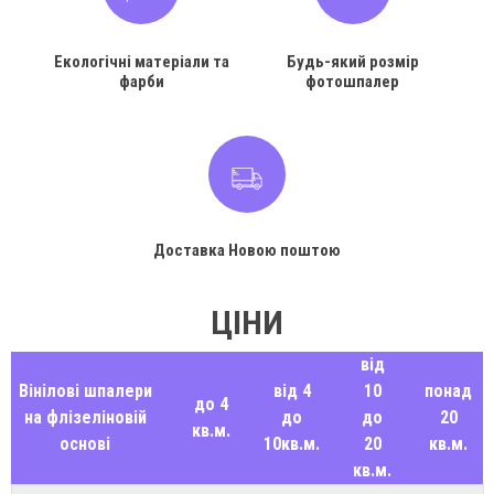
Екологічні матеріали та
Будь-який розмір
фарби
фотошпалер
Доставка Новою поштою
ЦІНИ
від
Вінілові шпалери
від 4
10
понад
до 4
на флізеліновій
до
до
20
кв.м.
основі
10кв.м.
20
кв.м.
кв.м.