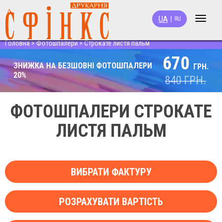
UA
|
RU
Toggle
navigat
Головна
>
Фотошпалери
>
Строкате листя пальм
670
ЗНИЖКА НА БЕЗШОВНІ ФОТОШПАЛЕРИ
ГРН.
20%
840
ГРН.
ФОТОШПАЛЕРИ СТРОКАТЕ
ЛИСТЯ ПАЛЬМ
ВИБРАТИ ФАКТУРУ
РОЗРАХУВАТИ ВАРТІСТЬ