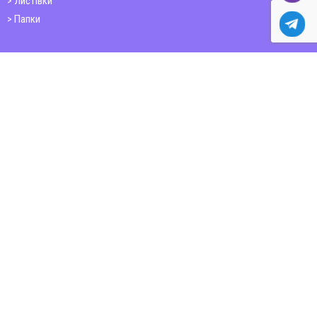
Листівки
Папки
Друк книг
Плакати
Пластикові картки
ШИРОКОФОРМАТНИЙ ДРУК
Друк на фотошпалерах
Полотно
Самоклеюча плівка
Банер