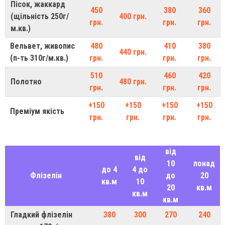
Пісок, жаккард
450
380
360
(щільність 250г/
400 грн.
грн.
грн.
грн.
м.кв.)
Вельвет, живопис
480
410
380
440 грн.
(п-ть 310г/м.кв.)
грн.
грн.
грн.
510
460
420
Полотно
480 грн.
грн.
грн.
грн.
+150
+150
+150
+150
Преміум якість
грн.
грн.
грн.
грн.
від
від
10
понад
до 4
4 до
Флізелін
до
20
кв.м
10
20
кв.м
кв.м
кв.м
Гладкий флізелін
380
300
270
240