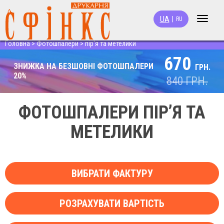
UA
|
RU
Toggle
navigat
Головна
>
Фотошпалери
>
пір'я та метелики
670
ЗНИЖКА НА БЕЗШОВНІ ФОТОШПАЛЕРИ
ГРН.
20%
840
ГРН.
ФОТОШПАЛЕРИ ПІР’Я ТА
МЕТЕЛИКИ
ВИБРАТИ ФАКТУРУ
РОЗРАХУВАТИ ВАРТІСТЬ