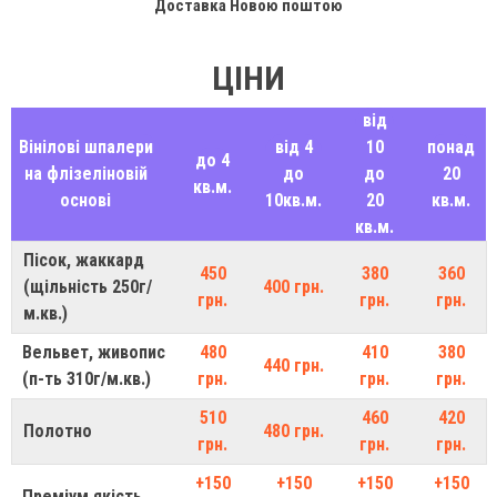
Доставка Новою поштою
ЦІНИ
від
Вінілові шпалери
від 4
10
понад
до 4
на флізеліновій
до
до
20
кв.м.
основі
10кв.м.
20
кв.м.
кв.м.
Пісок, жаккард
450
380
360
(щільність 250г/
400 грн.
грн.
грн.
грн.
м.кв.)
Вельвет, живопис
480
410
380
440 грн.
(п-ть 310г/м.кв.)
грн.
грн.
грн.
510
460
420
Полотно
480 грн.
грн.
грн.
грн.
+150
+150
+150
+150
Преміум якість