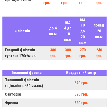
грн.
грн.
грн.
грн.
від
від
10
понад
до 4
4 до
Флізелін
до
20
кв.м
10
20
кв.м
кв.м
кв.м
Гладкий флізелін
380
300
270
240
густина 170г/м.кв.
грн.
грн.
грн.
грн.
Безшовні фрески
Квадратний метр
Тканинний флізелін
670 грн.
(щільність 450г/м.кв.)
Санторіні
820 грн.
Фреска
820 грн.