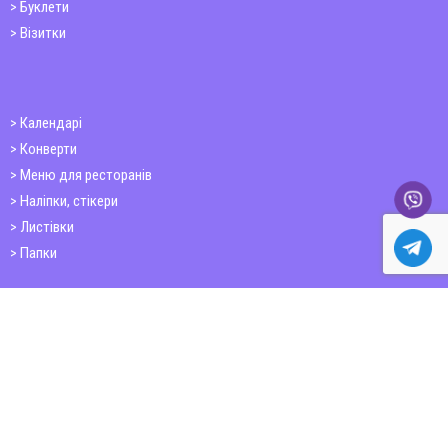
Буклети
Візитки
Календарі
Конверти
Меню для ресторанів
Наліпки, стікери
Листівки
Папки
Друк книг
Плакати
Пластикові картки