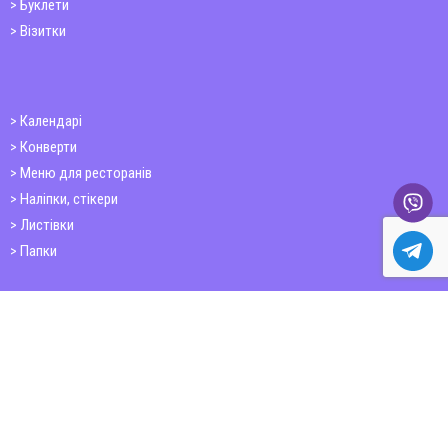
Буклети
Візитки
Календарі
Конверти
Меню для ресторанів
Наліпки, стікери
Листівки
Папки
Друк книг
Плакати
Пластикові картки