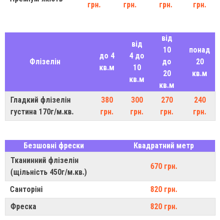
грн.
грн.
грн.
грн.
від
від
10
понад
до 4
4 до
Флізелін
до
20
кв.м
10
20
кв.м
кв.м
кв.м
Гладкий флізелін
380
300
270
240
густина 170г/м.кв.
грн.
грн.
грн.
грн.
Безшовні фрески
Квадратний метр
Тканинний флізелін
670 грн.
(щільність 450г/м.кв.)
Санторіні
820 грн.
Фреска
820 грн.