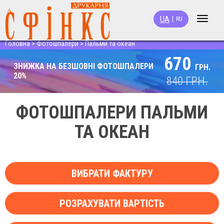
UA
|
RU
Toggle
navigat
Головна
>
Фотошпалери
>
Пальми та океан
670
ЗНИЖКА НА БЕЗШОВНІ ФОТОШПАЛЕРИ
ГРН.
20%
840
ГРН.
ФОТОШПАЛЕРИ ПАЛЬМИ
ТА ОКЕАН
ВИБРАТИ ФАКТУРУ
РОЗРАХУВАТИ ВАРТІСТЬ