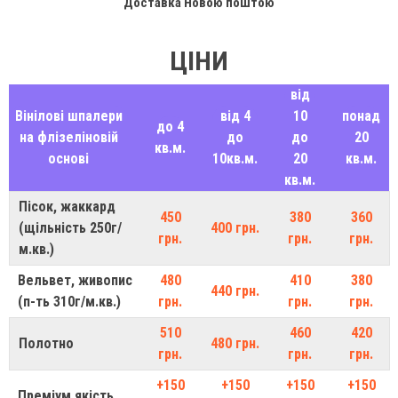
Доставка Новою поштою
ЦІНИ
від
Вінілові шпалери
від 4
10
понад
до 4
на флізеліновій
до
до
20
кв.м.
основі
10кв.м.
20
кв.м.
кв.м.
Пісок, жаккард
450
380
360
(щільність 250г/
400 грн.
грн.
грн.
грн.
м.кв.)
Вельвет, живопис
480
410
380
440 грн.
(п-ть 310г/м.кв.)
грн.
грн.
грн.
510
460
420
Полотно
480 грн.
грн.
грн.
грн.
+150
+150
+150
+150
Преміум якість