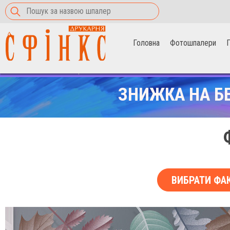
Головна
Фотошпалери
П
Головна
>
Фотошпалери
>
Осіннє листя
ЗНИЖКА НА Б
ВИБРАТИ ФА