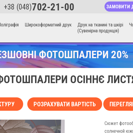
702-21-00
+38 (048)
ЗАМОВИТИ 
оліграфія
Широкоформатний друк
Друк на тканині та шкірі
Ч
(Сувенірна продукція)
ЕЗШОВНІ ФОТОШПАЛЕРИ 20%
ФОТОШПАЛЕРИ ОСІННЄ ЛИСТ
КТУРУ
РОЗРАХУВАТИ ВАРТІСТЬ
ПЕРЕГЛЯ
Сюжет фотооб
солнечной южн