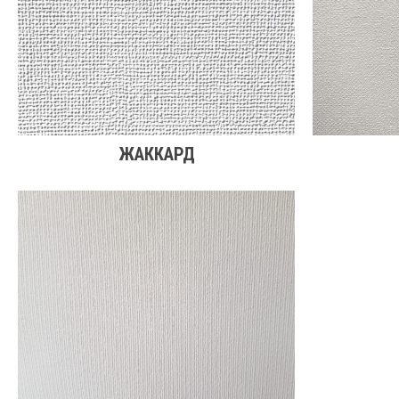
ЖАККАРД