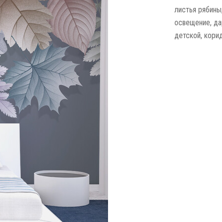
листья рябины
освещение, да
детской, корид