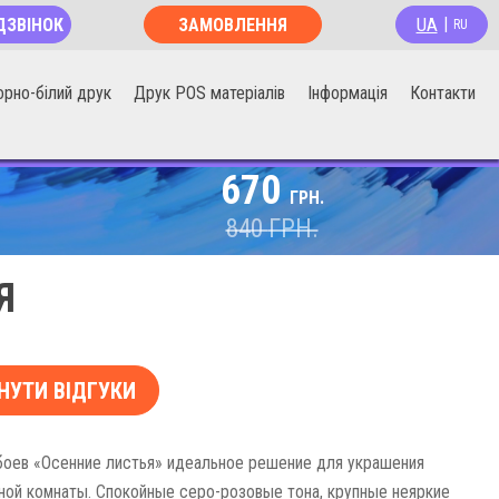
UA
ДЗВІНОК
ЗАМОВЛЕННЯ
|
RU
ОНЛАЙН
орно-білий друк
Друк POS матеріалів
Інформація
Контакти
670
ГРН.
840
ГРН.
Я
НУТИ ВІДГУКИ
оев «Осенние листья» идеальное решение для украшения
ой комнаты. Спокойные серо-розовые тона, крупные неяркие