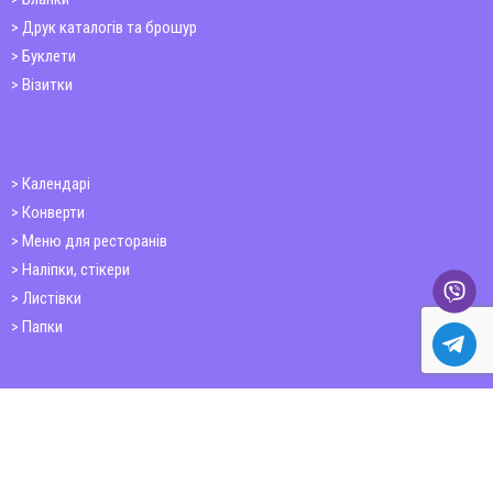
Друк каталогів та брошур
Буклети
Візитки
Календарі
Конверти
Меню для ресторанів
Наліпки, стікери
Листівки
Папки
Друк книг
Плакати
Пластикові картки