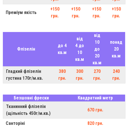
+150
+150
+150
+150
Преміум якість
грн.
грн.
грн.
грн.
від
від
10
понад
до 4
4 до
Флізелін
до
20
кв.м
10
20
кв.м
кв.м
кв.м
Гладкий флізелін
380
300
270
240
густина 170г/м.кв.
грн.
грн.
грн.
грн.
Безшовні фрески
Квадратний метр
Тканинний флізелін
670 грн.
(щільність 450г/м.кв.)
Санторіні
820 грн.