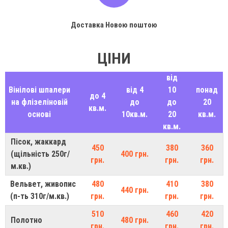
Доставка Новою поштою
ЦІНИ
від
Вінілові шпалери
від 4
10
понад
до 4
на флізеліновій
до
до
20
кв.м.
основі
10кв.м.
20
кв.м.
кв.м.
Пісок, жаккард
450
380
360
(щільність 250г/
400 грн.
грн.
грн.
грн.
м.кв.)
Вельвет, живопис
480
410
380
440 грн.
(п-ть 310г/м.кв.)
грн.
грн.
грн.
510
460
420
Полотно
480 грн.
грн.
грн.
грн.