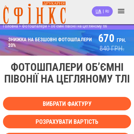
UA
|
RU
Toggle
navigat
Головна
>
Фотошпалери
>
об'ємні півонії на цегляному тлі
670
ЗНИЖКА НА БЕЗШОВНІ ФОТОШПАЛЕРИ
ГРН.
20%
840
ГРН.
ФОТОШПАЛЕРИ ОБ’ЄМНІ
ПІВОНІЇ НА ЦЕГЛЯНОМУ ТЛІ
ВИБРАТИ ФАКТУРУ
РОЗРАХУВАТИ ВАРТІСТЬ