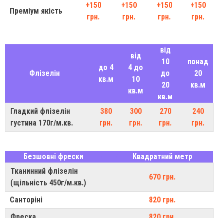
+150
+150
+150
+150
Преміум якість
грн.
грн.
грн.
грн.
від
від
10
понад
до 4
4 до
Флізелін
до
20
кв.м
10
20
кв.м
кв.м
кв.м
Гладкий флізелін
380
300
270
240
густина 170г/м.кв.
грн.
грн.
грн.
грн.
Безшовні фрески
Квадратний метр
Тканинний флізелін
670 грн.
(щільність 450г/м.кв.)
Санторіні
820 грн.
Фреска
820 грн.