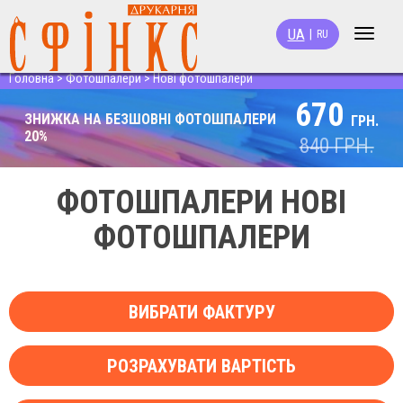
UA
|
RU
Toggle
navigat
Головна
>
Фотошпалери
>
Нові фотошпалери
670
ЗНИЖКА НА БЕЗШОВНІ ФОТОШПАЛЕРИ
ГРН.
20%
840
ГРН.
ФОТОШПАЛЕРИ НОВІ
ФОТОШПАЛЕРИ
ВИБРАТИ ФАКТУРУ
РОЗРАХУВАТИ ВАРТІСТЬ