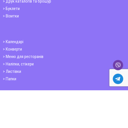
Друк каталогів та брошур
Буклети
Візитки
Календарі
Конверти
Меню для ресторанів
Наліпки, стікери
Листівки
Папки
Друк книг
Плакати
Пластикові картки