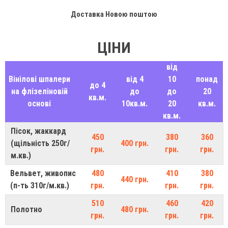
Доставка Новою поштою
ЦІНИ
від
Вінілові шпалери
від 4
10
понад
до 4
на флізеліновій
до
до
20
кв.м.
основі
10кв.м.
20
кв.м.
кв.м.
Пісок, жаккард
450
380
360
(щільність 250г/
400 грн.
грн.
грн.
грн.
м.кв.)
Вельвет, живопис
480
410
380
440 грн.
(п-ть 310г/м.кв.)
грн.
грн.
грн.
510
460
420
Полотно
480 грн.
грн.
грн.
грн.