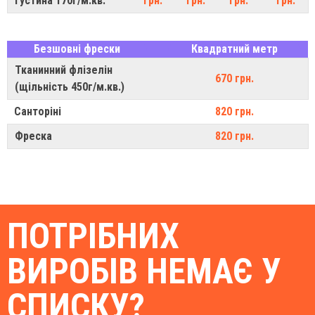
густина 170г/м.кв.
грн.
грн.
грн.
грн.
Безшовні фрески
Квадратний метр
Тканинний флізелін
670 грн.
(щільність 450г/м.кв.)
Санторіні
820 грн.
Фреска
820 грн.
ПОТРІБНИХ
ВИРОБІВ НЕМАЄ У
СПИСКУ?