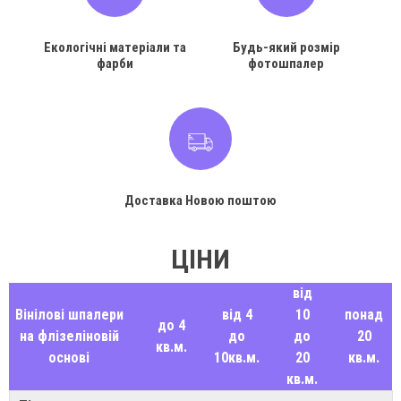
Екологічні матеріали та
Будь-який розмір
фарби
фотошпалер
Доставка Новою поштою
ЦІНИ
від
Вінілові шпалери
від 4
10
понад
до 4
на флізеліновій
до
до
20
кв.м.
основі
10кв.м.
20
кв.м.
кв.м.