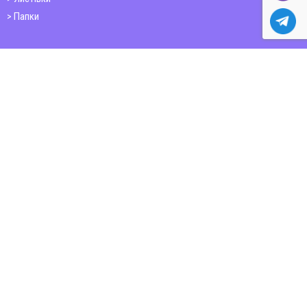
Папки
Друк книг
Плакати
Пластикові картки
ШИРОКОФОРМАТНИЙ ДРУК
Друк на фотошпалерах
Полотно
Самоклеюча плівка
Банер