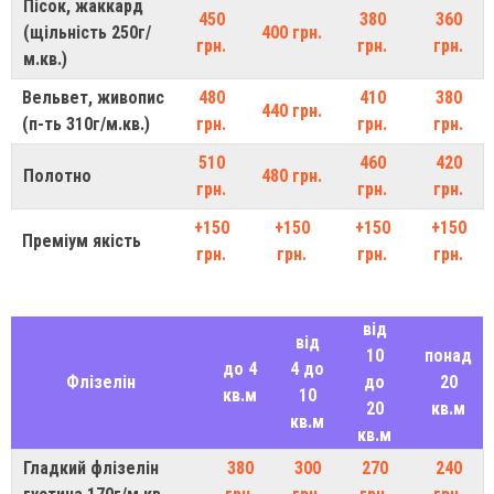
Пісок, жаккард
450
380
360
(щільність 250г/
400 грн.
грн.
грн.
грн.
м.кв.)
Вельвет, живопис
480
410
380
440 грн.
(п-ть 310г/м.кв.)
грн.
грн.
грн.
510
460
420
Полотно
480 грн.
грн.
грн.
грн.
+150
+150
+150
+150
Преміум якість
грн.
грн.
грн.
грн.
від
від
10
понад
до 4
4 до
Флізелін
до
20
кв.м
10
20
кв.м
кв.м
кв.м
Гладкий флізелін
380
300
270
240