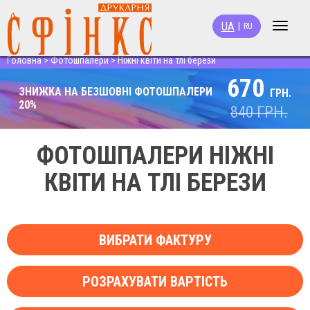
UA
|
RU
Toggle
navigat
Головна
>
Фотошпалери
>
Ніжні квіти на тлі берези
670
ЗНИЖКА НА БЕЗШОВНІ ФОТОШПАЛЕРИ
ГРН.
20%
840
ГРН.
ФОТОШПАЛЕРИ НІЖНІ
КВІТИ НА ТЛІ БЕРЕЗИ
ВИБРАТИ ФАКТУРУ
РОЗРАХУВАТИ ВАРТІСТЬ