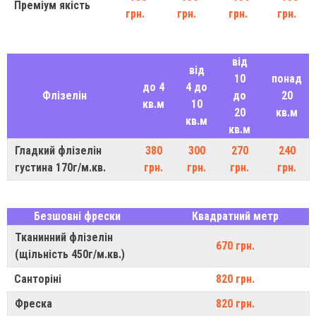
Преміум якість
грн.
грн.
грн.
грн.
від
від
10
понад
до 4
4 до
Флізелін
до
20
кв.м
10
20
кв.м
кв.м
кв.м
Гладкий флізелін
380
300
270
240
густина 170г/м.кв.
грн.
грн.
грн.
грн.
Безшовні фрески
Квадратний метр
Тканинний флізелін
670 грн.
(щільність 450г/м.кв.)
Санторіні
820 грн.
Фреска
820 грн.