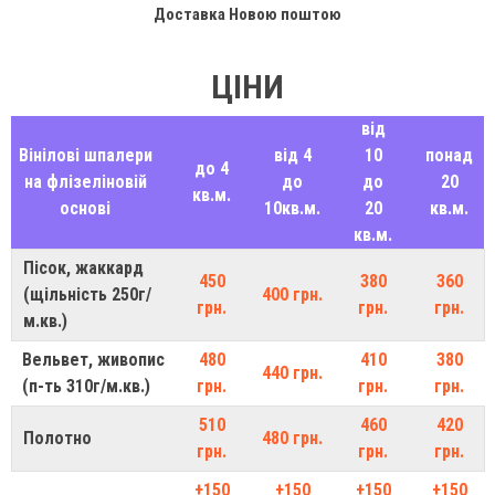
Доставка Новою поштою
ЦІНИ
від
Вінілові шпалери
від 4
10
понад
до 4
на флізеліновій
до
до
20
кв.м.
основі
10кв.м.
20
кв.м.
кв.м.
Пісок, жаккард
450
380
360
(щільність 250г/
400 грн.
грн.
грн.
грн.
м.кв.)
Вельвет, живопис
480
410
380
440 грн.
(п-ть 310г/м.кв.)
грн.
грн.
грн.
510
460
420
Полотно
480 грн.
грн.
грн.
грн.
+150
+150
+150
+150