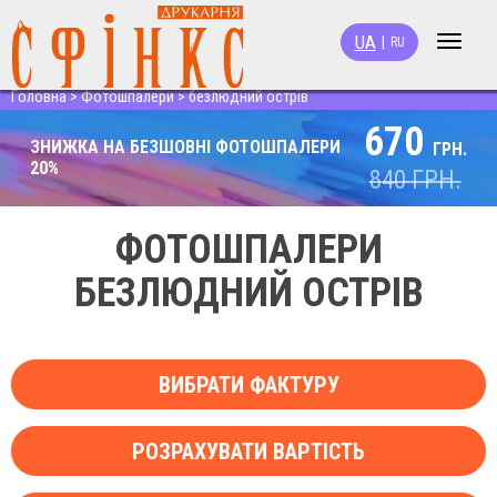
UA
|
RU
Toggle
navigat
Головна
>
Фотошпалери
>
безлюдний острів
670
ЗНИЖКА НА БЕЗШОВНІ ФОТОШПАЛЕРИ
ГРН.
20%
840
ГРН.
ФОТОШПАЛЕРИ
БЕЗЛЮДНИЙ ОСТРІВ
ВИБРАТИ ФАКТУРУ
РОЗРАХУВАТИ ВАРТІСТЬ