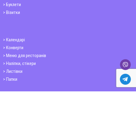
Буклети
Візитки
Календарі
Конверти
Меню для ресторанів
Наліпки, стікери
Листівки
Папки
Друк книг
Плакати
Пластикові картки