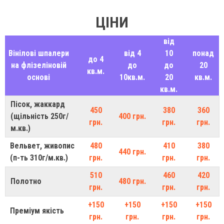
ЦІНИ
від
Вінілові шпалери
від 4
10
понад
до 4
на флізеліновій
до
до
20
кв.м.
основі
10кв.м.
20
кв.м.
кв.м.
Пісок, жаккард
450
380
360
(щільність 250г/
400 грн.
грн.
грн.
грн.
м.кв.)
Вельвет, живопис
480
410
380
440 грн.
(п-ть 310г/м.кв.)
грн.
грн.
грн.
510
460
420
Полотно
480 грн.
грн.
грн.
грн.
+150
+150
+150
+150
Преміум якість
грн.
грн.
грн.
грн.