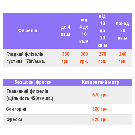
від
від
10
понад
до 4
4 до
Флізелін
до
20
кв.м
10
20
кв.м
кв.м
кв.м
Гладкий флізелін
380
300
270
240
густина 170г/м.кв.
грн.
грн.
грн.
грн.
Безшовні фрески
Квадратний метр
Тканинний флізелін
670 грн.
(щільність 450г/м.кв.)
Санторіні
820 грн.
Фреска
820 грн.