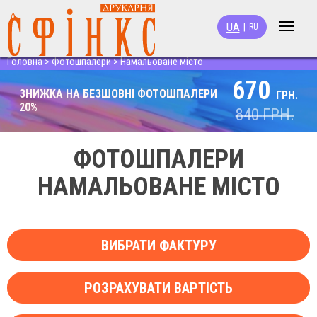
UA
|
RU
Toggle
navigat
Головна
>
Фотошпалери
>
Намальоване місто
670
ЗНИЖКА НА БЕЗШОВНІ ФОТОШПАЛЕРИ
ГРН.
20%
840
ГРН.
ФОТОШПАЛЕРИ
НАМАЛЬОВАНЕ МІСТО
ВИБРАТИ ФАКТУРУ
РОЗРАХУВАТИ ВАРТІСТЬ