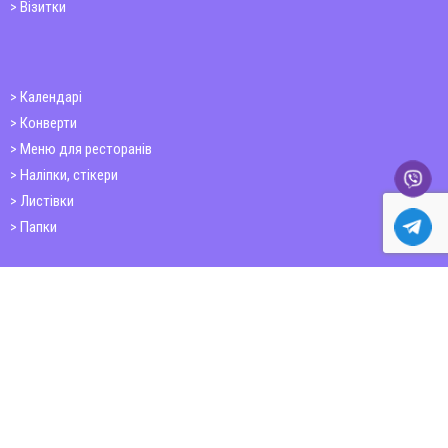
Візитки
Календарі
Конверти
Меню для ресторанів
Наліпки, стікери
Листівки
Папки
Друк книг
Плакати
Пластикові картки