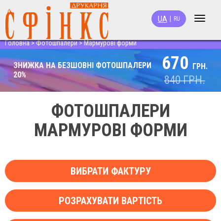
UA
|
RU
Toggle
navigat
Головна
>
Фотошпалери
>
Мармурові форми
670
ЗНИЖКА НА БЕЗШОВНІ ФОТОШПАЛЕРИ
ГРН.
20%
840
ГРН.
ФОТОШПАЛЕРИ
МАРМУРОВІ ФОРМИ
ВИБРАТИ ФАКТУРУ
РОЗРАХУВАТИ ВАРТІСТЬ