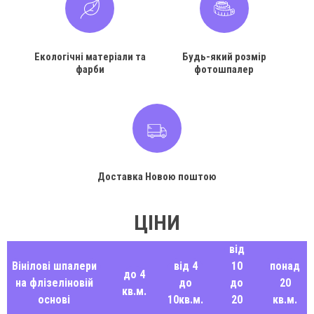
Екологічні матеріали та
Будь-який розмір
фарби
фотошпалер
Доставка Новою поштою
ЦІНИ
від
Вінілові шпалери
від 4
10
понад
до 4
на флізеліновій
до
до
20
кв.м.
основі
10кв.м.
20
кв.м.