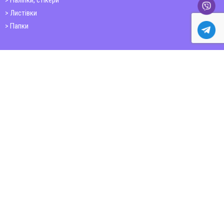
Наліпки, стікери
Листівки
Папки
Друк книг
Плакати
Пластикові картки
ШИРОКОФОРМАТНИЙ ДРУК
Друк на фотошпалерах
Полотно
Самоклеюча плівка