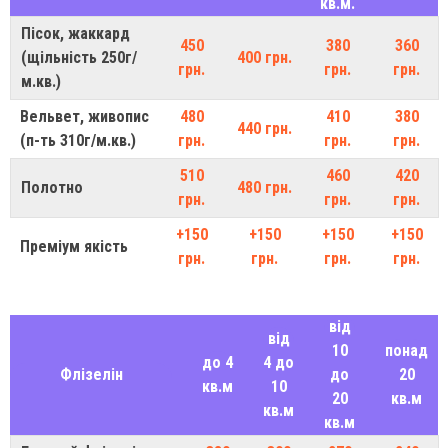
кв.м.
Пісок, жаккард
450
380
360
(щільність 250г/
400 грн.
грн.
грн.
грн.
м.кв.)
Вельвет, живопис
480
410
380
440 грн.
(п-ть 310г/м.кв.)
грн.
грн.
грн.
510
460
420
Полотно
480 грн.
грн.
грн.
грн.
+150
+150
+150
+150
Преміум якість
грн.
грн.
грн.
грн.
від
від
10
понад
до 4
4 до
Флізелін
до
20
кв.м
10
20
кв.м
кв.м
кв.м