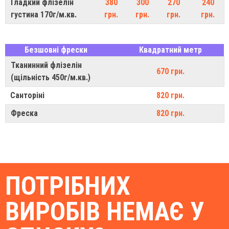
Гладкий флізелін
380
300
270
240
густина 170г/м.кв.
грн.
грн.
грн.
грн.
Безшовні фрески
Квадратний метр
Тканинний флізелін
670 грн.
(щільність 450г/м.кв.)
Санторіні
820 грн.
Фреска
820 грн.
ПОТРІБНИХ
ВИРОБІВ НЕМАЄ У