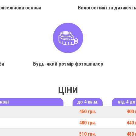
лізелінова основа
Вологостійкі та дихаючі 
би
Будь-який розмір фотошпалер
ЦІНИ
нові
до 4 кв.м.
від 4 до
450 грн.
400 
480 грн.
440 
510 грн.
480 