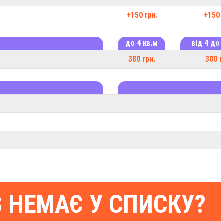
+150 грн.
+150 
до 4 кв.м
від 4 до
380 грн.
300 
В НЕМАЄ У СПИСКУ?