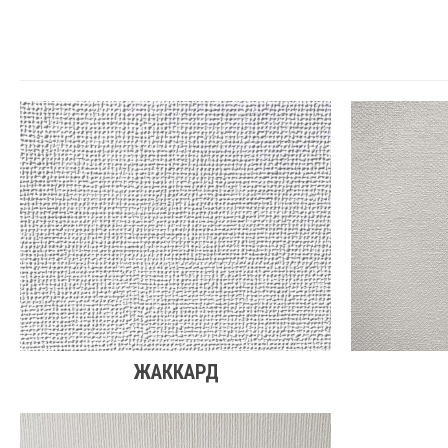
ЖАККАРД