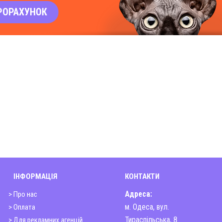
РОРАХУНОК
ІНФОРМАЦІЯ
КОНТАКТИ
> Про нас
Адреса:
> Оплата
м. Одеса, вул.
> Для рекламних агенцій
Тираспільська, 8