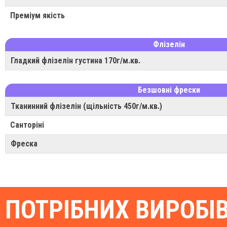
Преміум якість
Флізелін
Гладкий флізелін густина 170г/м.кв.
Безшовні фрески
Тканинний флізелін (щільність 450г/м.кв.)
Санторіні
Фреска
ПОТРІБНИХ ВИРОБІ