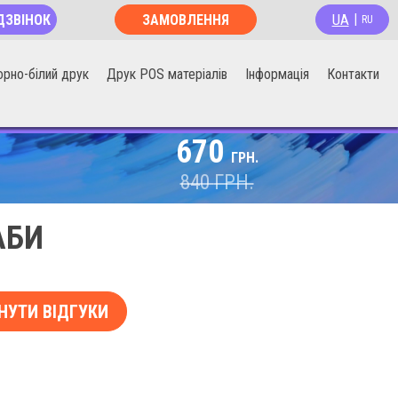
UA
ДЗВІНОК
ЗАМОВЛЕННЯ
|
RU
ОНЛАЙН
орно-білий друк
Друк POS матеріалів
Інформація
Контакти
670
ГРН.
840
ГРН.
АБИ
НУТИ ВІДГУКИ