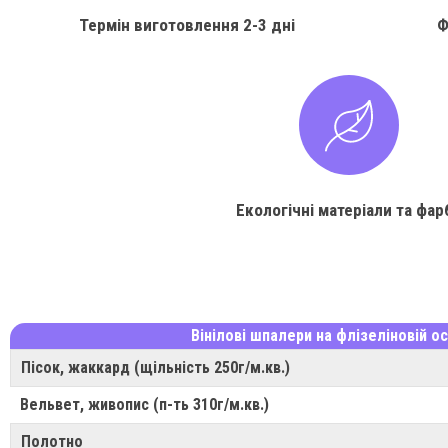
Термін виготовлення
2-3 дні
Ф
Екологічні матеріали та фар
Вінілові шпалери на флізеліновій ос
Пісок, жаккард (щільність 250г/м.кв.)
Вельвет, живопис (п-ть 310г/м.кв.)
Полотно