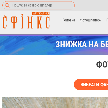
Головна
Фотошпалери
П
Головна
>
Фотошпалери
>
Молоді кульбаби
ЗНИЖКА НА Б
ФО
ВИБРАТИ ФА