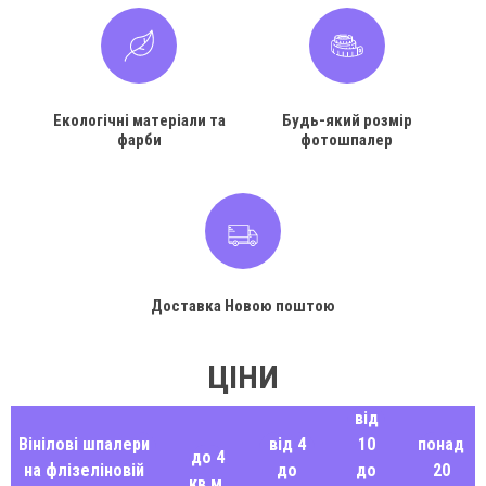
Екологічні матеріали та
Будь-який розмір
фарби
фотошпалер
Доставка Новою поштою
ЦІНИ
від
Вінілові шпалери
від 4
10
понад
до 4
на флізеліновій
до
до
20
кв.м.