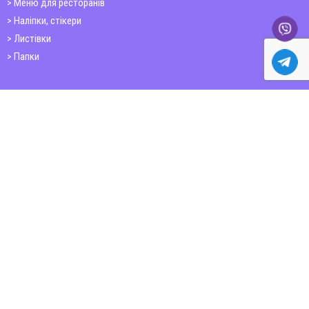
Меню для ресторанів
Наліпки, стікери
Листівки
Папки
Друк книг
Плакати
Пластикові картки
ШИРОКОФОРМАТНИЙ ДРУК
Друк на фотошпалерах
Полотно