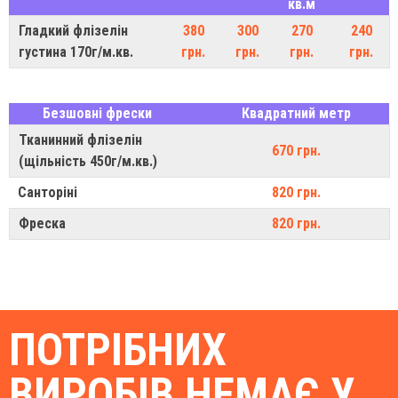
кв.м
Гладкий флізелін
380
300
270
240
густина 170г/м.кв.
грн.
грн.
грн.
грн.
Безшовні фрески
Квадратний метр
Тканинний флізелін
670 грн.
(щільність 450г/м.кв.)
Санторіні
820 грн.
Фреска
820 грн.
ПОТРІБНИХ
ВИРОБІВ НЕМАЄ У