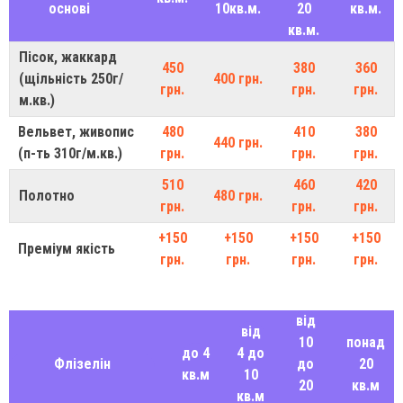
основі
10кв.м.
20
кв.м.
кв.м.
Пісок, жаккард
450
380
360
(щільність 250г/
400 грн.
грн.
грн.
грн.
м.кв.)
Вельвет, живопис
480
410
380
440 грн.
(п-ть 310г/м.кв.)
грн.
грн.
грн.
510
460
420
Полотно
480 грн.
грн.
грн.
грн.
+150
+150
+150
+150
Преміум якість
грн.
грн.
грн.
грн.
від
від
10
понад
до 4
4 до
Флізелін
до
20
кв.м
10
20
кв.м
кв.м