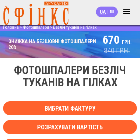
UA
|
RU
Toggle
navigat
Головна
>
Фотошпалери
>
Безліч туканів на гілках
670
ЗНИЖКА НА БЕЗШОВНІ ФОТОШПАЛЕРИ
ГРН.
20%
840
ГРН.
ФОТОШПАЛЕРИ БЕЗЛІЧ
ТУКАНІВ НА ГІЛКАХ
ВИБРАТИ ФАКТУРУ
РОЗРАХУВАТИ ВАРТІСТЬ