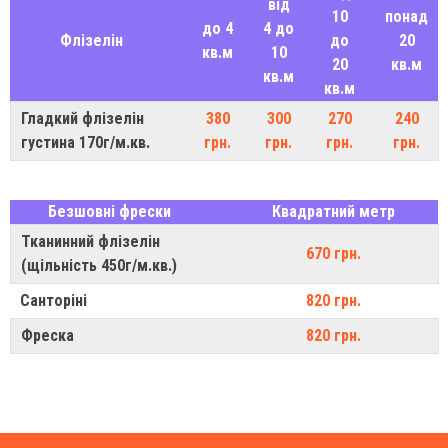
від
10
понад
до 4
4 до
Флізелін
до
20
кв.м
10
20
кв.м
кв.м
кв.м
Гладкий флізелін
380
300
270
240
густина 170г/м.кв.
грн.
грн.
грн.
грн.
Безшовні фрески
Квадратний метр
Тканинний флізелін
670 грн.
(щільність 450г/м.кв.)
Санторіні
820 грн.
Фреска
820 грн.