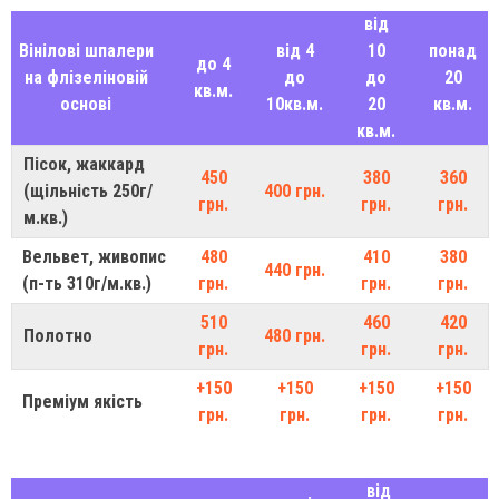
від
Вінілові шпалери
від 4
10
понад
до 4
на флізеліновій
до
до
20
кв.м.
основі
10кв.м.
20
кв.м.
кв.м.
Пісок, жаккард
450
380
360
(щільність 250г/
400 грн.
грн.
грн.
грн.
м.кв.)
Вельвет, живопис
480
410
380
440 грн.
(п-ть 310г/м.кв.)
грн.
грн.
грн.
510
460
420
Полотно
480 грн.
грн.
грн.
грн.
+150
+150
+150
+150
Преміум якість
грн.
грн.
грн.
грн.
від