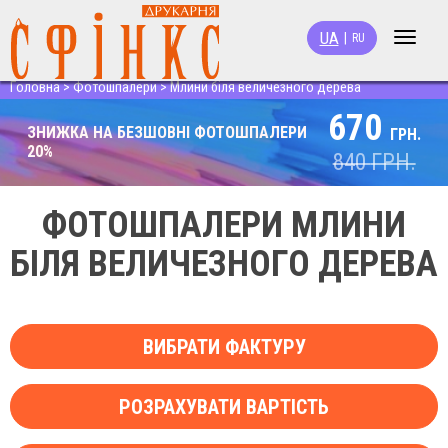
UA
|
RU
Toggle
navigat
Головна
>
Фотошпалери
>
Млини біля величезного дерева
670
ЗНИЖКА НА БЕЗШОВНІ ФОТОШПАЛЕРИ
ГРН.
20%
840
ГРН.
ФОТОШПАЛЕРИ МЛИНИ
БІЛЯ ВЕЛИЧЕЗНОГО ДЕРЕВА
ВИБРАТИ ФАКТУРУ
РОЗРАХУВАТИ ВАРТІСТЬ