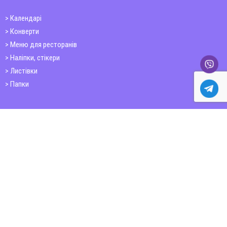
Календарі
Конверти
Меню для ресторанів
Наліпки, стікери
Листівки
Папки
Друк книг
Плакати
Пластикові картки