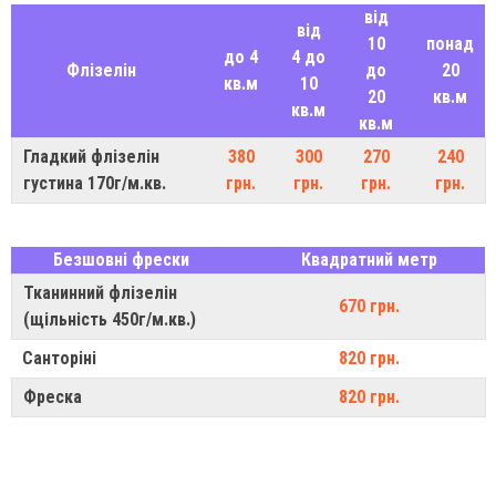
від
від
10
понад
до 4
4 до
Флізелін
до
20
кв.м
10
20
кв.м
кв.м
кв.м
Гладкий флізелін
380
300
270
240
густина 170г/м.кв.
грн.
грн.
грн.
грн.
Безшовні фрески
Квадратний метр
Тканинний флізелін
670 грн.
(щільність 450г/м.кв.)
Санторіні
820 грн.
Фреска
820 грн.