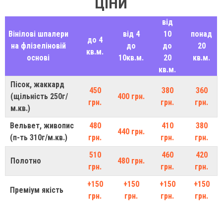
ЦІНИ
від
Вінілові шпалери
від 4
10
понад
до 4
на флізеліновій
до
до
20
кв.м.
основі
10кв.м.
20
кв.м.
кв.м.
Пісок, жаккард
450
380
360
(щільність 250г/
400 грн.
грн.
грн.
грн.
м.кв.)
Вельвет, живопис
480
410
380
440 грн.
(п-ть 310г/м.кв.)
грн.
грн.
грн.
510
460
420
Полотно
480 грн.
грн.
грн.
грн.
+150
+150
+150
+150
Преміум якість
грн.
грн.
грн.
грн.