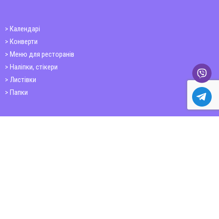
Календарі
Конверти
Меню для ресторанів
Наліпки, стікери
Листівки
Папки
Друк книг
Плакати
Пластикові картки