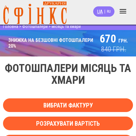
UA
|
RU
Toggle
navigat
Головна
>
Фотошпалери
>
місяць та хмари
670
ЗНИЖКА НА БЕЗШОВНІ ФОТОШПАЛЕРИ
ГРН.
20%
840
ГРН.
ФОТОШПАЛЕРИ МІСЯЦЬ ТА
ХМАРИ
ВИБРАТИ ФАКТУРУ
РОЗРАХУВАТИ ВАРТІСТЬ