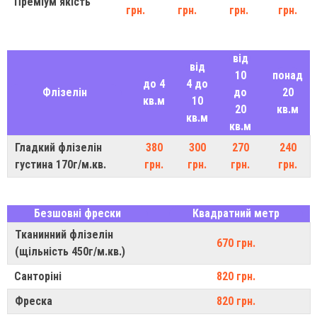
Преміум якість
грн.
грн.
грн.
грн.
від
від
10
понад
до 4
4 до
Флізелін
до
20
кв.м
10
20
кв.м
кв.м
кв.м
Гладкий флізелін
380
300
270
240
густина 170г/м.кв.
грн.
грн.
грн.
грн.
Безшовні фрески
Квадратний метр
Тканинний флізелін
670 грн.
(щільність 450г/м.кв.)
Санторіні
820 грн.
Фреска
820 грн.