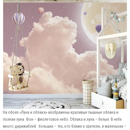
На обоях «Луна и облака» изображены красивые пышные облака и
полная луна. Фон – фиолетовое небо. Облака и луна – белые. В небе
много дирижаблей: больших – тех, кто ближе к зрителю, и маленьких –