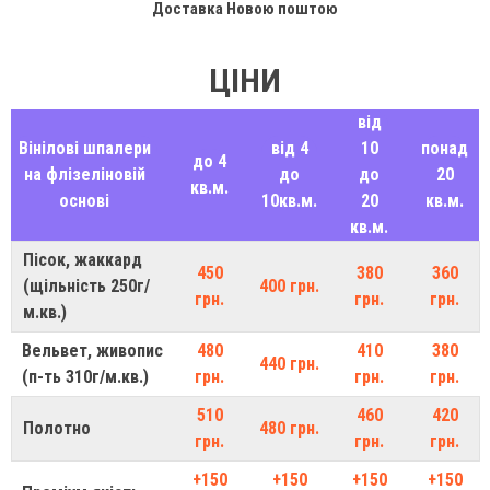
Доставка Новою поштою
ЦІНИ
від
Вінілові шпалери
від 4
10
понад
до 4
на флізеліновій
до
до
20
кв.м.
основі
10кв.м.
20
кв.м.
кв.м.
Пісок, жаккард
450
380
360
(щільність 250г/
400 грн.
грн.
грн.
грн.
м.кв.)
Вельвет, живопис
480
410
380
440 грн.
(п-ть 310г/м.кв.)
грн.
грн.
грн.
510
460
420
Полотно
480 грн.
грн.
грн.
грн.
+150
+150
+150
+150