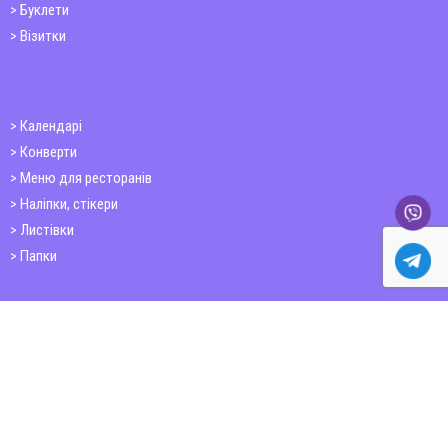
Буклети
Візитки
Календарі
Конверти
Меню для ресторанів
Наліпки, стікери
Листівки
Папки
Друк книг
Плакати
Пластикові картки