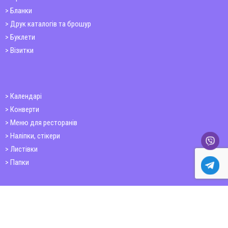
Бланки
Друк каталогів та брошур
Буклети
Візитки
Календарі
Конверти
Меню для ресторанів
Наліпки, стікери
Листівки
Папки
Друк книг
Плакати