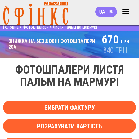
UA
|
RU
Toggle
navigat
Головна
>
Фотошпалери
>
Листя пальм на мармурі
670
ЗНИЖКА НА БЕЗШОВНІ ФОТОШПАЛЕРИ
ГРН.
20%
840
ГРН.
ФОТОШПАЛЕРИ ЛИСТЯ
ПАЛЬМ НА МАРМУРІ
ВИБРАТИ ФАКТУРУ
РОЗРАХУВАТИ ВАРТІСТЬ