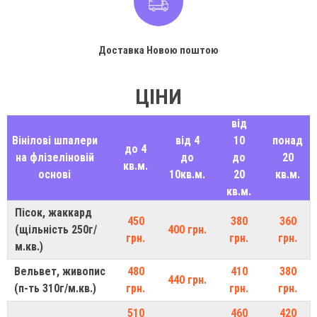
Доставка Новою поштою
ЦІНИ
від
Вінілові шпалери
від 4
10
понад
до 4
на флізеліновій
до
до
20
кв.м.
основі
10кв.м.
20
кв.м.
кв.м.
Пісок, жаккард
450
380
360
(щільність 250г/
400 грн.
грн.
грн.
грн.
м.кв.)
Вельвет, живопис
480
410
380
440 грн.
(п-ть 310г/м.кв.)
грн.
грн.
грн.
510
460
420