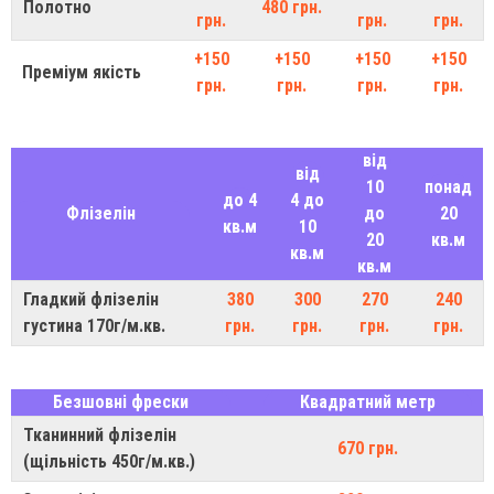
Полотно
480 грн.
грн.
грн.
грн.
+150
+150
+150
+150
Преміум якість
грн.
грн.
грн.
грн.
від
від
10
понад
до 4
4 до
Флізелін
до
20
кв.м
10
20
кв.м
кв.м
кв.м
Гладкий флізелін
380
300
270
240
густина 170г/м.кв.
грн.
грн.
грн.
грн.
Безшовні фрески
Квадратний метр
Тканинний флізелін
670 грн.
(щільність 450г/м.кв.)