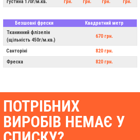
густина 170г/м.кв.
грн.
грн.
грн.
грн.
Безшовні фрески
Квадратний метр
Тканинний флізелін
670 грн.
(щільність 450г/м.кв.)
Санторіні
820 грн.
Фреска
820 грн.
ПОТРІБНИХ
ВИРОБІВ НЕМАЄ У
СПИСКУ?