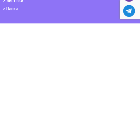
Листівки
Папки
Друк книг
Плакати
Пластикові картки
ШИРОКОФОРМАТНИЙ ДРУК
Друк на фотошпалерах
Полотно
Самоклеюча плівка
Банер