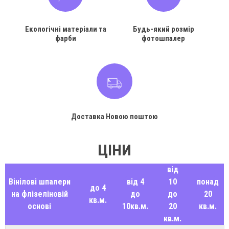
Екологічні матеріали та
Будь-який розмір
фарби
фотошпалер
Доставка Новою поштою
ЦІНИ
від
Вінілові шпалери
від 4
10
понад
до 4
на флізеліновій
до
до
20
кв.м.
основі
10кв.м.
20
кв.м.
кв.м.