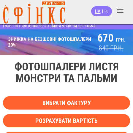
UA
|
RU
Toggle
navigat
Головна
>
Фотошпалери
>
Листя монстри та пальми
670
ЗНИЖКА НА БЕЗШОВНІ ФОТОШПАЛЕРИ
ГРН.
20%
840
ГРН.
ФОТОШПАЛЕРИ ЛИСТЯ
МОНСТРИ ТА ПАЛЬМИ
ВИБРАТИ ФАКТУРУ
РОЗРАХУВАТИ ВАРТІСТЬ