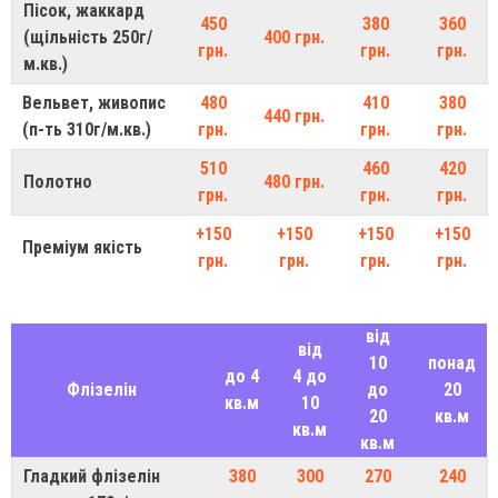
Пісок, жаккард
450
380
360
(щільність 250г/
400 грн.
грн.
грн.
грн.
м.кв.)
Вельвет, живопис
480
410
380
440 грн.
(п-ть 310г/м.кв.)
грн.
грн.
грн.
510
460
420
Полотно
480 грн.
грн.
грн.
грн.
+150
+150
+150
+150
Преміум якість
грн.
грн.
грн.
грн.
від
від
10
понад
до 4
4 до
Флізелін
до
20
кв.м
10
20
кв.м
кв.м
кв.м
Гладкий флізелін
380
300
270
240