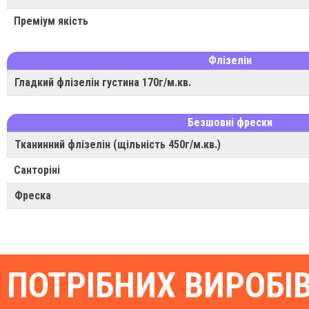
Преміум якість
Флізелін
Гладкий флізелін густина 170г/м.кв.
Безшовні фрески
Тканинний флізелін (щільність 450г/м.кв.)
Санторіні
Фреска
ПОТРІБНИХ ВИРОБІ