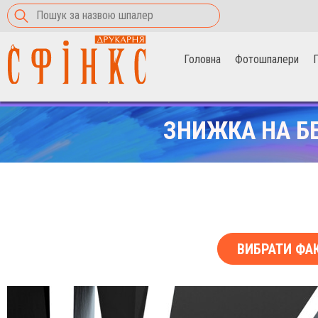
Головна
Фотошпалери
П
Головна
>
Фотошпалери
>
лінії світла
ЗНИЖКА НА Б
ВИБРАТИ ФА