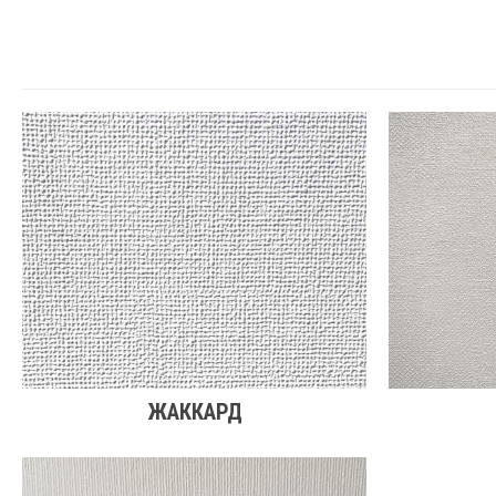
ЖАККАРД