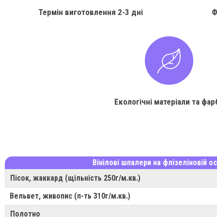
Термін виготовлення
2-3 дні
Ф
Екологічні матеріали та фар
Вінілові шпалери на флізеліновій ос
Пісок, жаккард (щільність 250г/м.кв.)
Вельвет, живопис (п-ть 310г/м.кв.)
Полотно