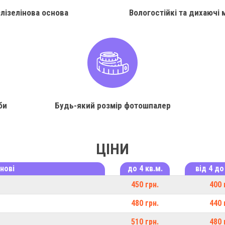
лізелінова основа
Вологостійкі та дихаючі 
би
Будь-який розмір фотошпалер
ЦІНИ
нові
до 4 кв.м.
від 4 до
450 грн.
400 
480 грн.
440 
510 грн.
480 