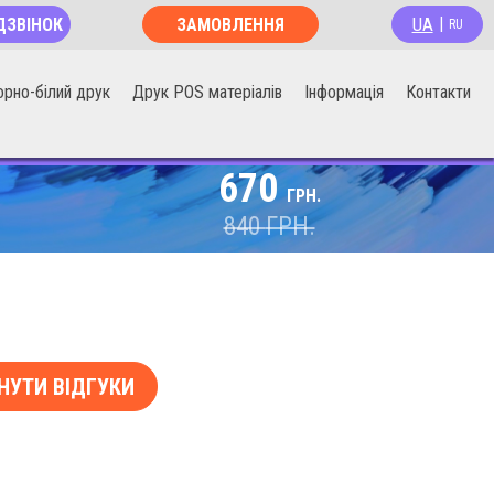
UA
ДЗВІНОК
ЗАМОВЛЕННЯ
|
RU
ОНЛАЙН
орно-білий друк
Друк POS матеріалів
Інформація
Контакти
670
ГРН.
840
ГРН.
НУТИ ВІДГУКИ