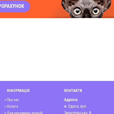
РОРАХУНОК
ІНФОРМАЦІЯ
КОНТАКТИ
> Про нас
Адреса:
> Оплата
м. Одеса, вул.
> Для рекламних агенцій
Тираспільська, 8