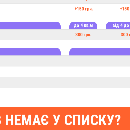
+150 грн.
+150 
до 4 кв.м
від 4 до
380 грн.
300 
В НЕМАЄ У СПИСКУ?