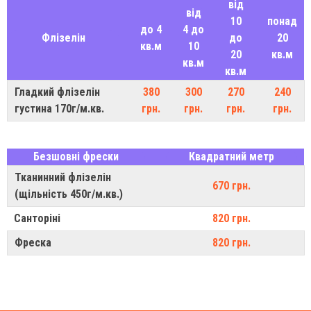
від
від
10
понад
до 4
4 до
Флізелін
до
20
кв.м
10
20
кв.м
кв.м
кв.м
Гладкий флізелін
380
300
270
240
густина 170г/м.кв.
грн.
грн.
грн.
грн.
Безшовні фрески
Квадратний метр
Тканинний флізелін
670 грн.
(щільність 450г/м.кв.)
Санторіні
820 грн.
Фреска
820 грн.