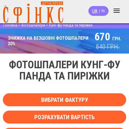
UA
|
RU
Toggle
navigat
Головна
>
Фотошпалери
>
Кунг-фу панда та пиріжки
670
ЗНИЖКА НА БЕЗШОВНІ ФОТОШПАЛЕРИ
ГРН.
20%
840
ГРН.
ФОТОШПАЛЕРИ КУНГ-ФУ
ПАНДА ТА ПИРІЖКИ
ВИБРАТИ ФАКТУРУ
РОЗРАХУВАТИ ВАРТІСТЬ