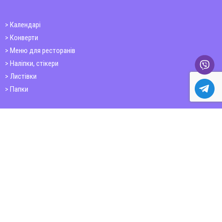
Календарі
Конверти
Меню для ресторанів
Наліпки, стікери
Листівки
Папки
Друк книг
Плакати
Пластикові картки