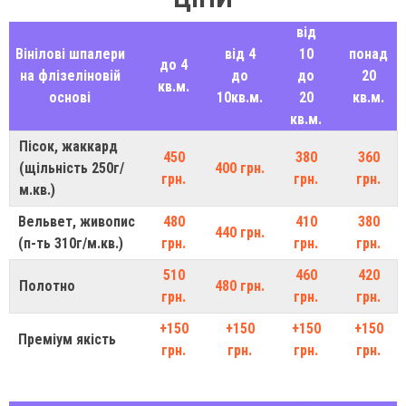
від
Вінілові шпалери
від 4
10
понад
до 4
на флізеліновій
до
до
20
кв.м.
основі
10кв.м.
20
кв.м.
кв.м.
Пісок, жаккард
450
380
360
(щільність 250г/
400 грн.
грн.
грн.
грн.
м.кв.)
Вельвет, живопис
480
410
380
440 грн.
(п-ть 310г/м.кв.)
грн.
грн.
грн.
510
460
420
Полотно
480 грн.
грн.
грн.
грн.
+150
+150
+150
+150
Преміум якість
грн.
грн.
грн.
грн.